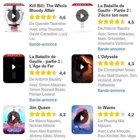
Kill Bill: The Whole
La Bataille de
Bloody Affair
Gaulle - Partie 2 :
J’écris ton nom
4,6
4,5
De Quentin Tarantino
De Antonin Baudry
Avec Uma Thurman,
David Carradine, Lucy
Avec Simon Abkarian,
Liu
Niels Schneider,
Anamaria Vartolomei
Bande-annonce
Bande-annonce
La Bataille de
L'Odyssée
Gaulle - partie 1 :
4,3
L'Âge de Fer
De Christopher Nolan
4,4
Avec Matt Damon, Tom
De Antonin Baudry
Holland, Anne
Avec Simon Abkarian,
Hathaway
Simon Russell Beale,
Bande-annonce
Florian Lesieur
Bande-annonce
Jim Queen
In Waves
4,3
4,2
De Marco Nguyen,
De Phuong Mai
Nicolas Athane
Nguyen
Avec Alex Ramires,
Avec Lyna Khoudri,
Jérémy Gillet, Shirley
Paul Kircher, Rio Vega