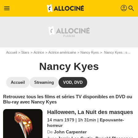
profil
menu
search
Accueil
Stars
Actrice
Actrice américaine
Nancy Kyes
Nancy Kyes : ses Blu-Ray, DVD, VOD, SVOD
Nancy Kyes
Accueil
Streaming
VOD, DVD
Retrouvez tous les films et séries TV disponibles en DVD ou
Blu-ray avec Nancy Kyes
Halloween, La Nuit des masques
14 mars 1979
|
1h 31min
|
Epouvante-
horreur
De
John Carpenter