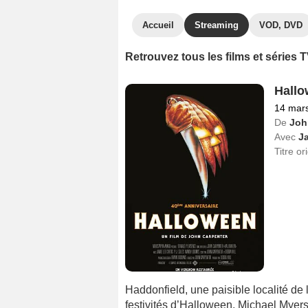
Accueil
Streaming
VOD, DVD
Retrouvez tous les films et séries
Hallo
14 mar
De
Joh
Avec
Ja
Titre or
Haddonfield, une paisible localité de 
festivités d’Halloween, Michael Myers