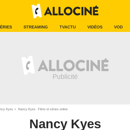
ÉRIES
STREAMING
TVACTU
VIDÉOS
VOD
ncy Kyes
Nancy Kyes : Films et séries online
Nancy Kyes