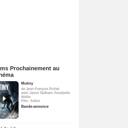
lms Prochainement au
néma
Mutiny
de Jean-François Richet
avec Jason Statham, Annabelle
Wallis
Film - Action
Bande-annonce