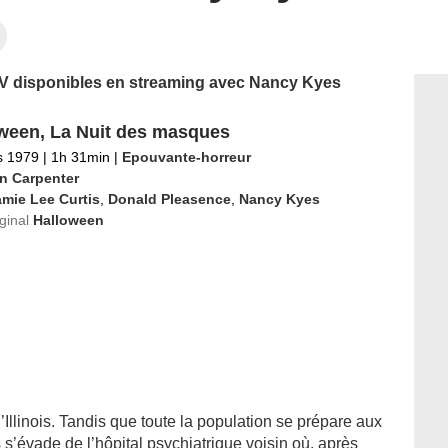
 TV disponibles en streaming avec Nancy Kyes
ween, La Nuit des masques
s 1979
|
1h 31min
|
Epouvante-horreur
n Carpenter
mie Lee Curtis
,
Donald Pleasence
,
Nancy Kyes
iginal
Halloween
l’Illinois. Tandis que toute la population se prépare aux
 s’évade de l’hôpital psychiatrique voisin où, après