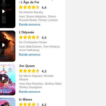
: L'Âge de Fer
4,4
De Antonin Baudry
Avec Simon Abkarian, Simon
Russell Beale, Florian Lesieur
Bande-annonce
L'Odyssée
4,3
De Christopher Nolan
Avec Matt Damon, Tom Holland,
Anne Hathaway
Bande-annonce
Jim Queen
4,3
De Marco Nguyen, Nicolas
Athane
Avec Alex Ramires, Jérémy Gillet,
Shirley Souagnon
Bande-annonce
In Waves
4,2