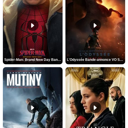
Spider-Man: Brand New Day Bande-annonce VO STFR
L'Odyssée Bande-annonce VO STFR