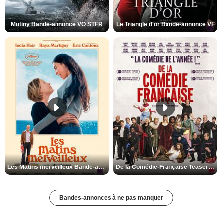
Mutiny Bande-annonce VO STFR
Le Triangle d'or Bande-annonce VF
Les Matins merveilleux Bande-annonce VF
De la Comédie-Française Teaser VF
Bandes-annonces à ne pas manquer