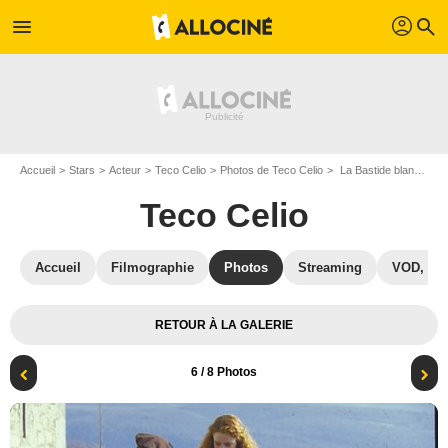
profil
menu
search
Accueil
Stars
Acteur
Teco Celio
Photos de Teco Celio
La Bastide blanche : Photo Virgile Bayle, Léa Bosco, Teco Celio, Julien Guiomar
Teco Celio
Accueil
Filmographie
Photos
Streaming
VOD, DV
RETOUR À LA GALERIE
6
/ 8 Photos