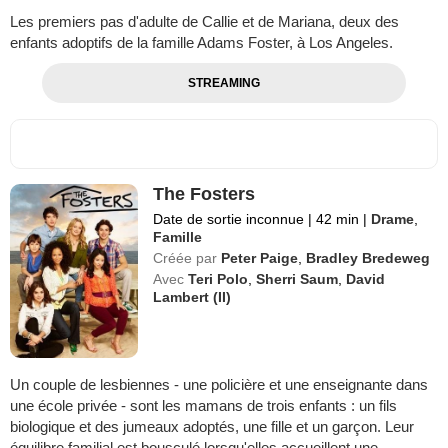
Les premiers pas d'adulte de Callie et de Mariana, deux des
enfants adoptifs de la famille Adams Foster, à Los Angeles.
STREAMING
The Fosters
Date de sortie inconnue
|
42 min
|
Drame
,
Famille
Créée par
Peter Paige
,
Bradley Bredeweg
Avec
Teri Polo
,
Sherri Saum
,
David
Lambert (II)
Un couple de lesbiennes - une policière et une enseignante dans
une école privée - sont les mamans de trois enfants : un fils
biologique et des jumeaux adoptés, une fille et un garçon. Leur
équilibre familial est bousculé lorsqu'elles accueillent une