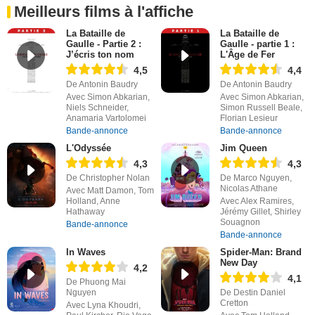
Meilleurs films à l'affiche
La Bataille de
La Bataille de
Gaulle - Partie 2 :
Gaulle - partie 1 :
J’écris ton nom
L'Âge de Fer
4,5
4,4
De Antonin Baudry
De Antonin Baudry
Avec Simon Abkarian,
Avec Simon Abkarian,
Niels Schneider,
Simon Russell Beale,
Anamaria Vartolomei
Florian Lesieur
Bande-annonce
Bande-annonce
L'Odyssée
Jim Queen
4,3
4,3
De Christopher Nolan
De Marco Nguyen,
Nicolas Athane
Avec Matt Damon, Tom
Holland, Anne
Avec Alex Ramires,
Hathaway
Jérémy Gillet, Shirley
Souagnon
Bande-annonce
Bande-annonce
In Waves
Spider-Man: Brand
New Day
4,2
4,1
De Phuong Mai
Nguyen
De Destin Daniel
Cretton
Avec Lyna Khoudri,