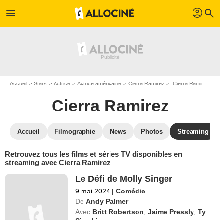
profil
menu
search
Accueil
Stars
Actrice
Actrice américaine
Cierra Ramirez
Cierra Ramirez : Films et séries online
Cierra Ramirez
Accueil
Filmographie
News
Photos
Streaming
Retrouvez tous les films et séries TV disponibles en
streaming avec Cierra Ramirez
Le Défi de Molly Singer
9 mai 2024
|
Comédie
De
Andy Palmer
Avec
Britt Robertson
,
Jaime Pressly
,
Ty