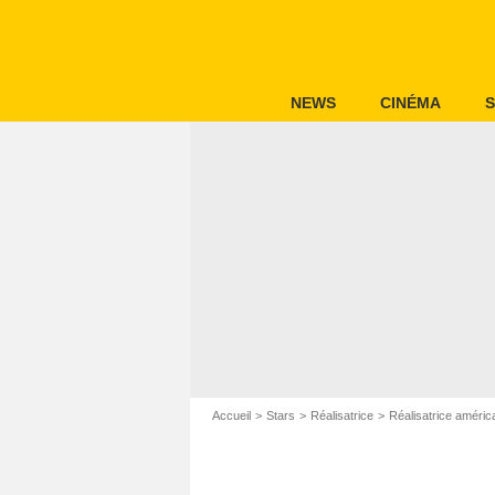
NEWS
CINÉMA
S
Accueil
Stars
Réalisatrice
Réalisatrice améric