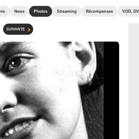
hie
News
Photos
Streaming
Récompenses
VOD, D
SUIVANTE