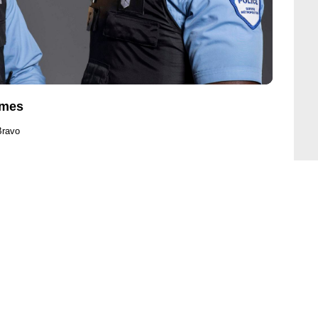
lmes
Bravo