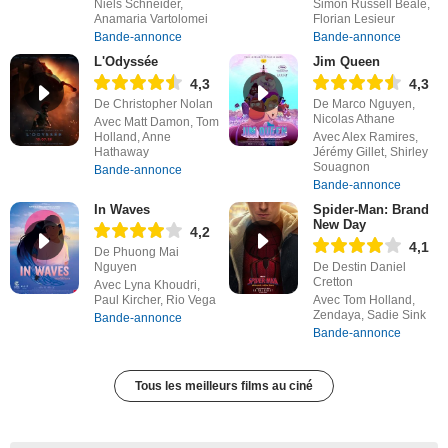
Niels Schneider,
Simon Russell Beale,
Anamaria Vartolomei
Florian Lesieur
Bande-annonce
Bande-annonce
L'Odyssée
Jim Queen
4,3
4,3
De Christopher Nolan
De Marco Nguyen,
Nicolas Athane
Avec Matt Damon, Tom
Holland, Anne
Avec Alex Ramires,
Hathaway
Jérémy Gillet, Shirley
Souagnon
Bande-annonce
Bande-annonce
In Waves
Spider-Man: Brand
New Day
4,2
4,1
De Phuong Mai
Nguyen
De Destin Daniel
Cretton
Avec Lyna Khoudri,
Paul Kircher, Rio Vega
Avec Tom Holland,
Zendaya, Sadie Sink
Bande-annonce
Bande-annonce
Tous les meilleurs films au ciné