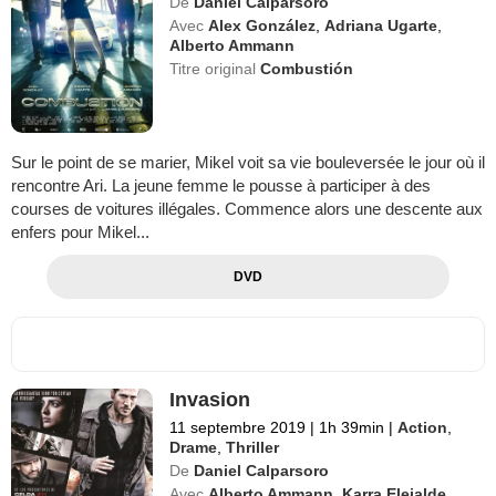
De
Daniel Calparsoro
Avec
Alex González
,
Adriana Ugarte
,
Alberto Ammann
Titre original
Combustión
Sur le point de se marier, Mikel voit sa vie bouleversée le jour où il
rencontre Ari. La jeune femme le pousse à participer à des
courses de voitures illégales. Commence alors une descente aux
enfers pour Mikel...
DVD
Invasion
11 septembre 2019
|
1h 39min
|
Action
,
Drame
,
Thriller
De
Daniel Calparsoro
Avec
Alberto Ammann
,
Karra Elejalde
,