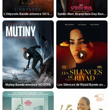
L'Odyssée Bande-annonce VO STFR
Spider-Man: Brand New Day Bande-annonce VO STFR
Mutiny Bande-annonce VO STFR
Les Silences de Riyad Bande-annonce VO STFR