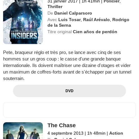
31 janvier 2017
|
1h 41min
|
Policier
,
Thriller
De
Daniel Calparsoro
Avec
Luis Tosar
,
Raúl Arévalo
,
Rodrigo
de la Serna
Titre original
Cien años de perdón
Pete, braqueur réglo et très pro, se lance avec cinq de ses
hommes sur un gros coup : le casse d'une grande banque
internationale. Ils doivent maîtriser une dizaine d'otages et vider
un maximum de coffres-forts avant de s'échapper par un tunnel
souterrain.
DVD
The Chase
4 septembre 2013
|
1h 48min
|
Action