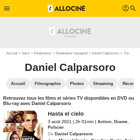
profil
menu
search
Accueil
Stars
Réalisateur
Réalisateur espagnol
Daniel Calparsoro
Daniel Calparsoro : ses Blu-Ray, DVD, VOD, SVOD
Daniel Calparsoro
Accueil
Filmographie
Photos
Streaming
Récompe
Retrouvez tous les films et séries TV disponibles en DVD ou
Blu-ray avec Daniel Calparsoro
Hasta el cielo
3 août 2021
|
2h 01min
|
Action
,
Drame
,
Policier
De
Daniel Calparsoro