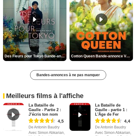
Des Fleurs pour Tokyo Bande-annonce VO STFR
Cotton Queen Bande-annonce VO STFR
Bandes-annonces à ne pas manquer
Meilleurs films à l'affiche
La Bataille de
La Bataille de
Gaulle - Partie 2 :
Gaulle - partie 1 :
J’écris ton nom
L'Âge de Fer
4,5
4,4
De Antonin Baudry
De Antonin Baudry
Avec Simon Abkarian,
Avec Simon Abkarian,