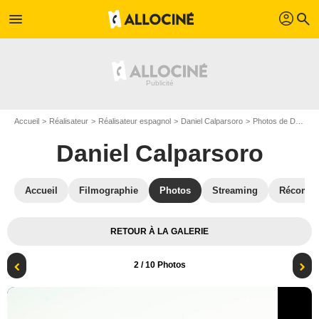
profil
menu
search
Accueil
Réalisateur
Réalisateur espagnol
Daniel Calparsoro
Photos de Daniel Calparsoro
Daniel Calparsoro
Accueil
Filmographie
Photos
Streaming
Récompe
RETOUR À LA GALERIE
2
/ 10 Photos