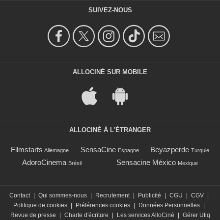
SUIVEZ-NOUS
ALLOCINÉ SUR MOBILE
ALLOCINÉ À L'ÉTRANGER
Filmstarts
SensaCine
Beyazperde
Allemagne
Espagne
Turquie
AdoroCinema
Sensacine México
Brésil
Mexique
Contact
|
Qui sommes-nous
|
Recrutement
|
Publicité
|
CGU
|
CGV
|
Politique de cookies
|
Préférences cookies
|
Données Personnelles
|
Revue de presse
|
Charte d'écriture
|
Les services AlloCiné
|
Gérer Utiq