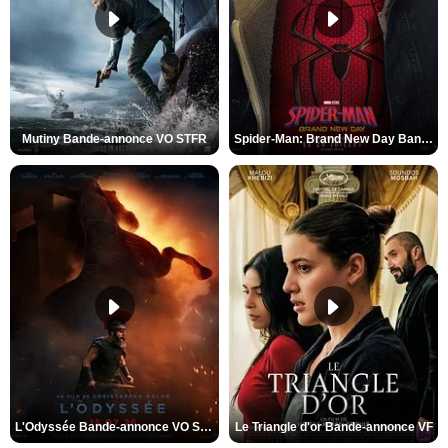
Mutiny Bande-annonce VO STFR
Spider-Man: Brand New Day Bande-annonce VO STFR
L'Odyssée Bande-annonce VO STFR
Le Triangle d'or Bande-annonce VF