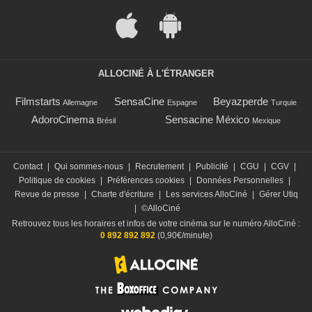
ALLOCINÉ À L'ÉTRANGER
Filmstarts
SensaCine
Beyazperde
Allemagne
Espagne
Turquie
AdoroCinema
Sensacine México
Brésil
Mexique
Contact
|
Qui sommes-nous
|
Recrutement
|
Publicité
|
CGU
|
CGV
|
Politique de cookies
|
Préférences cookies
|
Données Personnelles
|
Revue de presse
|
Charte d'écriture
|
Les services AlloCiné
|
Gérer Utiq
|
©AlloCiné
Retrouvez tous les horaires et infos de votre cinéma sur le numéro AlloCiné :
0 892 892 892
(0,90€/minute)