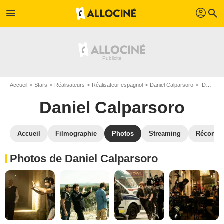
profil
menu
search
Accueil
Stars
Réalisateurs
Réalisateur espagnol
Daniel Calparsoro
Daniel Calparsoro : Photos de ses films et séries
Daniel Calparsoro
Accueil
Filmographie
Photos
Streaming
Récompe
Photos de Daniel Calparsoro