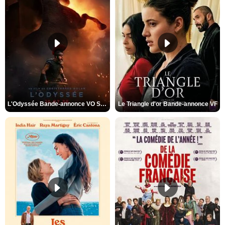
L'Odyssée Bande-annonce VO STFR
Le Triangle d'or Bande-annonce VF