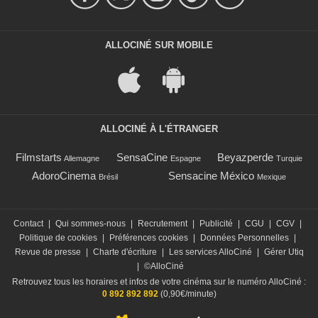
ALLOCINÉ SUR MOBILE
ALLOCINÉ À L'ÉTRANGER
Filmstarts
SensaCine
Beyazperde
Allemagne
Espagne
Turquie
AdoroCinema
Sensacine México
Brésil
Mexique
Contact
|
Qui sommes-nous
|
Recrutement
|
Publicité
|
CGU
|
CGV
|
Politique de cookies
|
Préférences cookies
|
Données Personnelles
|
Revue de presse
|
Charte d'écriture
|
Les services AlloCiné
|
Gérer Utiq
|
©AlloCiné
Retrouvez tous les horaires et infos de votre cinéma sur le numéro AlloCiné :
0 892 892 892
(0,90€/minute)