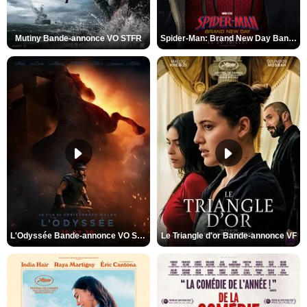
Mutiny Bande-annonce VO STFR
Spider-Man: Brand New Day Bande-annonce VO STFR
L'Odyssée Bande-annonce VO STFR
Le Triangle d'or Bande-annonce VF