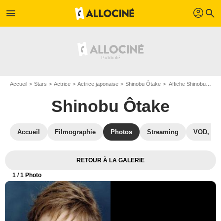
profil
menu
search
Accueil
Stars
Actrice
Actrice japonaise
Shinobu Ôtake
Affiche Shinobu Ôtake
Shinobu Ôtake
Accueil
Filmographie
Photos
Streaming
VOD, DV
RETOUR À LA GALERIE
1
/ 1 Photo