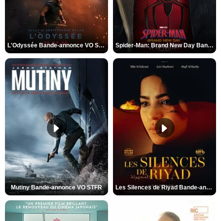
L'Odyssée Bande-annonce VO STFR
Spider-Man: Brand New Day Bande-annonce VO STFR
Mutiny Bande-annonce VO STFR
Les Silences de Riyad Bande-annonce VO STFR