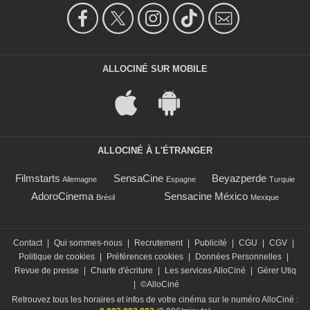
ALLOCINÉ SUR MOBILE
ALLOCINÉ À L'ÉTRANGER
Filmstarts
SensaCine
Beyazperde
Allemagne
Espagne
Turquie
AdoroCinema
Sensacine México
Brésil
Mexique
Contact
|
Qui sommes-nous
|
Recrutement
|
Publicité
|
CGU
|
CGV
|
Politique de cookies
|
Préférences cookies
|
Données Personnelles
|
Revue de presse
|
Charte d'écriture
|
Les services AlloCiné
|
Gérer Utiq
|
©AlloCiné
Retrouvez tous les horaires et infos de votre cinéma sur le numéro AlloCiné :