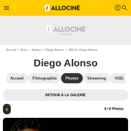
profil
menu
search
Accueil
Stars
Acteur
Diego Alonso
Affiche Diego Alonso
Diego Alonso
Accueil
Filmographie
Photos
Streaming
VOD, DV
RETOUR À LA GALERIE
6
/ 6 Photos