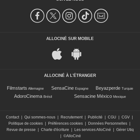
ALLOCINÉ SUR MOBILE
ALLOCINÉ À L'ÉTRANGER
Filmstarts
SensaCine
Beyazperde
Allemagne
Espagne
Turquie
AdoroCinema
Sensacine México
Brésil
Mexique
Contact
|
Qui sommes-nous
|
Recrutement
|
Publicité
|
CGU
|
CGV
|
Politique de cookies
|
Préférences cookies
|
Données Personnelles
|
Revue de presse
|
Charte d'écriture
|
Les services AlloCiné
|
Gérer Utiq
|
©AlloCiné