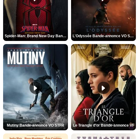
Spider-Man: Brand New Day Bande-annonce VO STFR
L'Odyssée Bande-annonce VO STFR
Mutiny Bande-annonce VO STFR
Le Triangle d'or Bande-annonce VF