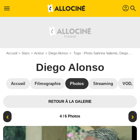
profil
menu
search
Accueil
Stars
Acteur
Diego Alonso
Togo : Photo Sabrina Valiente, Diego Alonso
Diego Alonso
Accueil
Filmographie
Photos
Streaming
VOD, DV
RETOUR À LA GALERIE
4
/ 6 Photos