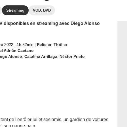
Streaming
VOD, DVD
 TV disponibles en streaming avec Diego Alonso
re 2022
|
1h 32min
|
Policier
,
Thriller
ael Adrián Caetano
iego Alonso
,
Catalina Arrillaga
,
Néstor Prieto
ent de l'enrôler lui et ses amis, un gardien de voitures
 et son gagne-pain.