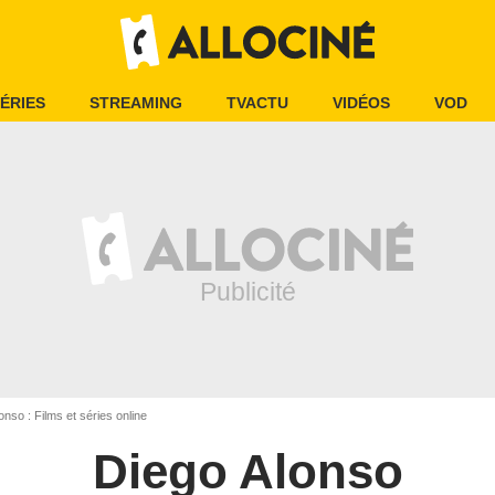
ÉRIES
STREAMING
TVACTU
VIDÉOS
VOD
nso : Films et séries online
Diego Alonso