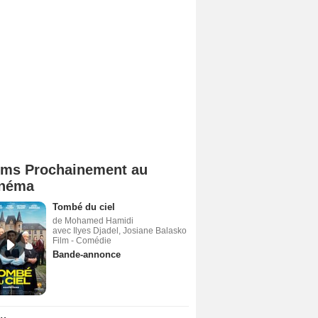
lms Prochainement au
néma
Tombé du ciel
de Mohamed Hamidi
avec Ilyes Djadel, Josiane Balasko
Film - Comédie
Bande-annonce