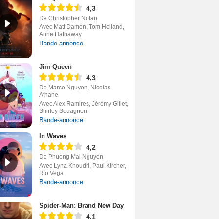
4,3
De Christopher Nolan
Avec Matt Damon, Tom Holland,
Anne Hathaway
Bande-annonce
Jim Queen
4,3
De Marco Nguyen, Nicolas
Athane
Avec Alex Ramires, Jérémy Gillet,
Shirley Souagnon
Bande-annonce
In Waves
4,2
De Phuong Mai Nguyen
Avec Lyna Khoudri, Paul Kircher,
Rio Vega
Bande-annonce
Spider-Man: Brand New Day
4,1