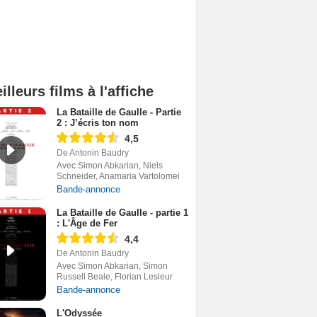
illeurs films à l'affiche
La Bataille de Gaulle - Partie
2 : J’écris ton nom
4,5
De Antonin Baudry
Avec Simon Abkarian, Niels
Schneider, Anamaria Vartolomei
Bande-annonce
La Bataille de Gaulle - partie 1
: L'Âge de Fer
4,4
De Antonin Baudry
Avec Simon Abkarian, Simon
Russell Beale, Florian Lesieur
Bande-annonce
L'Odyssée