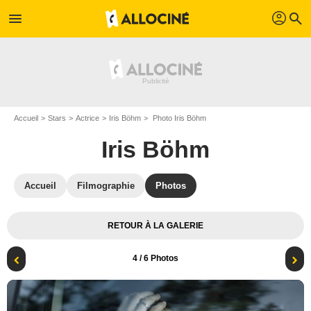
profil
menu
search
Accueil
Stars
Actrice
Iris Böhm
Photo Iris Böhm
Iris Böhm
Accueil
Filmographie
Photos
RETOUR À LA GALERIE
4
/ 6 Photos