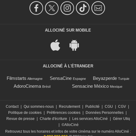
ALLOCINÉ SUR MOBILE
ALLOCINÉ À L'ÉTRANGER
Filmstarts
SensaCine
Beyazperde
Allemagne
Espagne
Turquie
AdoroCinema
Sensacine México
Brésil
Mexique
Contact
|
Qui sommes-nous
|
Recrutement
|
Publicité
|
CGU
|
CGV
|
Politique de cookies
|
Préférences cookies
|
Données Personnelles
|
Revue de presse
|
Charte d'écriture
|
Les services AlloCiné
|
Gérer Utiq
|
©AlloCiné
Retrouvez tous les horaires et infos de votre cinéma sur le numéro AlloCiné :