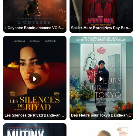
L'Odyssée Bande-annonce VO STFR
Spider-Man: Brand New Day Bande-annonce VO STFR
Les Silences de Riyad Bande-annonce VO STFR
Des Fleurs pour Tokyo Bande-annonce VO STFR