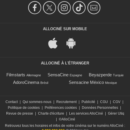
ALLOCINÉ SUR MOBILE
ALLOCINÉ À L'ÉTRANGER
Filmstarts
SensaCine
Beyazperde
Allemagne
Espagne
Turquie
AdoroCinema
Sensacine México
Brésil
Mexique
Contact
|
Qui sommes-nous
|
Recrutement
|
Publicité
|
CGU
|
CGV
|
Politique de cookies
|
Préférences cookies
|
Données Personnelles
|
Revue de presse
|
Charte d'écriture
|
Les services AlloCiné
|
Gérer Utiq
|
©AlloCiné
Retrouvez tous les horaires et infos de votre cinéma sur le numéro AlloCiné :