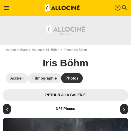
profil
menu
search
Accueil
Stars
Actrice
Iris Böhm
Photo Iris Böhm
Iris Böhm
Accueil
Filmographie
Photos
RETOUR À LA GALERIE
3
/ 6 Photos