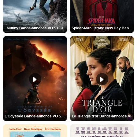
Mutiny Bande-annonce VO STFR
Spider-Man: Brand New Day Bande-annonce VO STFR
L'Odyssée Bande-annonce VO STFR
Le Triangle d'or Bande-annonce VF