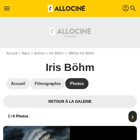
profil
menu
search
Accueil
Stars
Actrice
Iris Böhm
Affiche Iris Böhm
Iris Böhm
Accueil
Filmographie
Photos
RETOUR À LA GALERIE
1
/ 6 Photos