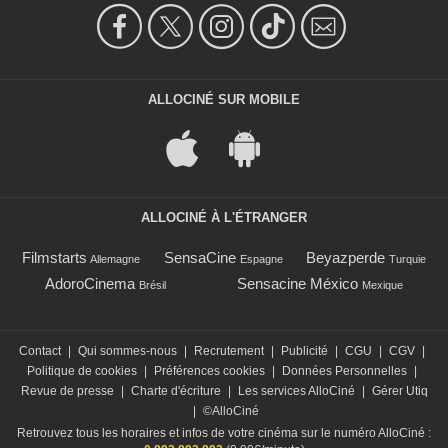
ALLOCINÉ SUR MOBILE
ALLOCINÉ À L'ÉTRANGER
Filmstarts
SensaCine
Beyazperde
Allemagne
Espagne
Turquie
AdoroCinema
Sensacine México
Brésil
Mexique
Contact
|
Qui sommes-nous
|
Recrutement
|
Publicité
|
CGU
|
CGV
|
Politique de cookies
|
Préférences cookies
|
Données Personnelles
|
Revue de presse
|
Charte d'écriture
|
Les services AlloCiné
|
Gérer Utiq
|
©AlloCiné
Retrouvez tous les horaires et infos de votre cinéma sur le numéro AlloCiné :