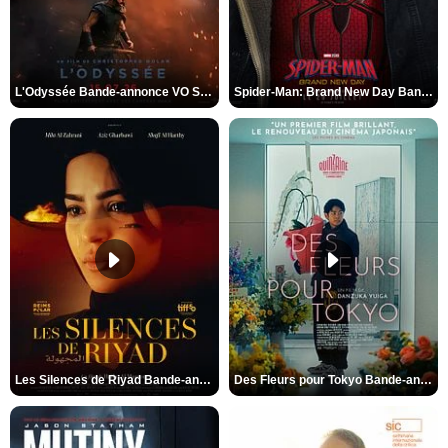
L'Odyssée Bande-annonce VO STFR
Spider-Man: Brand New Day Bande-annonce VO STFR
Les Silences de Riyad Bande-annonce VO STFR
Des Fleurs pour Tokyo Bande-annonce VO STFR