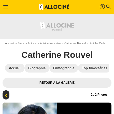
profil
menu
search
Accueil
Stars
Actrice
Actrice française
Catherine Rouvel
Affiche Catherine Rouvel
Catherine Rouvel
Accueil
Biographie
Filmographie
Top films/séries
RETOUR À LA GALERIE
2
/ 2 Photos