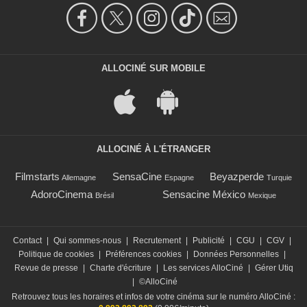
ALLOCINÉ SUR MOBILE
ALLOCINÉ À L'ÉTRANGER
Filmstarts
SensaCine
Beyazperde
Allemagne
Espagne
Turquie
AdoroCinema
Sensacine México
Brésil
Mexique
Contact
|
Qui sommes-nous
|
Recrutement
|
Publicité
|
CGU
|
CGV
|
Politique de cookies
|
Préférences cookies
|
Données Personnelles
|
Revue de presse
|
Charte d'écriture
|
Les services AlloCiné
|
Gérer Utiq
|
©AlloCiné
Retrouvez tous les horaires et infos de votre cinéma sur le numéro AlloCiné :