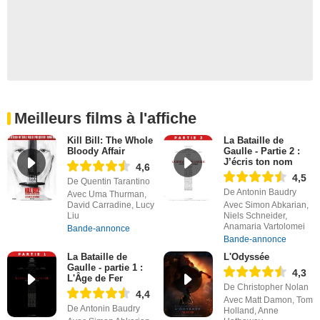
Meilleurs films à l'affiche
Kill Bill: The Whole
La Bataille de
Bloody Affair
Gaulle - Partie 2 :
J’écris ton nom
4,6
4,5
De Quentin Tarantino
De Antonin Baudry
Avec Uma Thurman,
David Carradine, Lucy
Avec Simon Abkarian,
Liu
Niels Schneider,
Anamaria Vartolomei
Bande-annonce
Bande-annonce
La Bataille de
L'Odyssée
Gaulle - partie 1 :
4,3
L'Âge de Fer
De Christopher Nolan
4,4
Avec Matt Damon, Tom
De Antonin Baudry
Holland, Anne