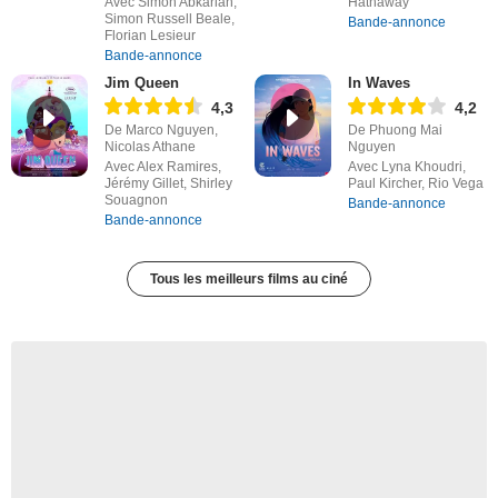
Avec Simon Abkarian,
Hathaway
Simon Russell Beale,
Bande-annonce
Florian Lesieur
Bande-annonce
Jim Queen
In Waves
4,3
4,2
De Marco Nguyen,
De Phuong Mai
Nicolas Athane
Nguyen
Avec Alex Ramires,
Avec Lyna Khoudri,
Jérémy Gillet, Shirley
Paul Kircher, Rio Vega
Souagnon
Bande-annonce
Bande-annonce
Tous les meilleurs films au ciné