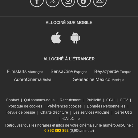
ALLOCINÉ SUR MOBILE
ALLOCINÉ À L'ÉTRANGER
Filmstarts
SensaCine
Beyazperde
Allemagne
Espagne
Turquie
AdoroCinema
Sensacine México
Brésil
Mexique
Contact
|
Qui sommes-nous
|
Recrutement
|
Publicité
|
CGU
|
CGV
|
Politique de cookies
|
Préférences cookies
|
Données Personnelles
|
Revue de presse
|
Charte d'écriture
|
Les services AlloCiné
|
Gérer Utiq
|
©AlloCiné
Retrouvez tous les horaires et infos de votre cinéma sur le numéro AlloCiné :
0 892 892 892
(0,90€/minute)