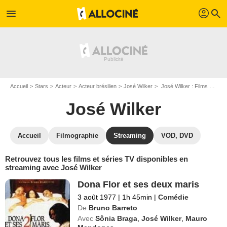
profil
menu
search
Accueil
Stars
Acteur
Acteur brésilien
José Wilker
José Wilker : Films et séries online
José Wilker
Accueil
Filmographie
Streaming
VOD, DVD
Retrouvez tous les films et séries TV disponibles en
streaming avec José Wilker
Dona Flor et ses deux maris
3 août 1977
|
1h 45min
|
Comédie
De
Bruno Barreto
Avec
Sônia Braga
,
José Wilker
,
Mauro