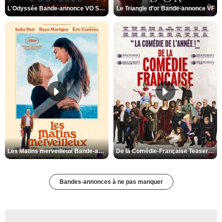
L'Odyssée Bande-annonce VO STFR
Le Triangle d'or Bande-annonce VF
Les Matins merveilleux Bande-annonce VF
De la Comédie-Française Teaser VF
Bandes-annonces à ne pas manquer