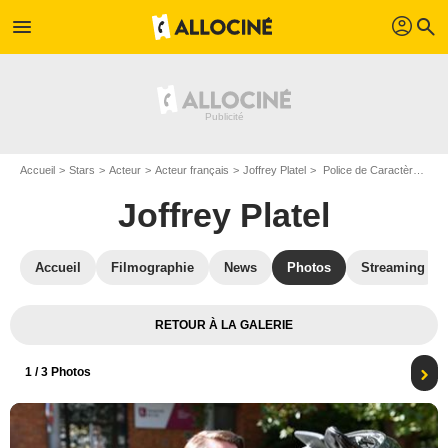
profil
menu
search
Accueil
Stars
Acteur
Acteur français
Joffrey Platel
Police de Caractères : Photo Joffrey Platel, Clémentine Célarié
Joffrey Platel
Accueil
Filmographie
News
Photos
Streaming
RETOUR À LA GALERIE
1
/ 3 Photos