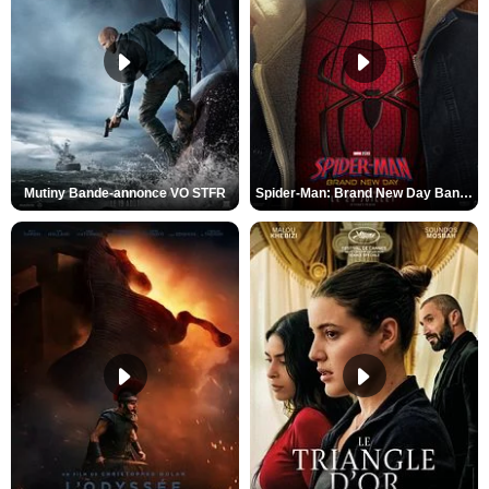
Mutiny Bande-annonce VO STFR
Spider-Man: Brand New Day Bande-annonce VO STFR