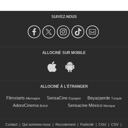
SUIVEZ-NOUS
ALLOCINÉ SUR MOBILE
ALLOCINÉ À L'ÉTRANGER
Filmstarts
SensaCine
Beyazperde
Allemagne
Espagne
Turquie
AdoroCinema
Sensacine México
Brésil
Mexique
Contact
|
Qui sommes-nous
|
Recrutement
|
Publicité
|
CGU
|
CGV
|