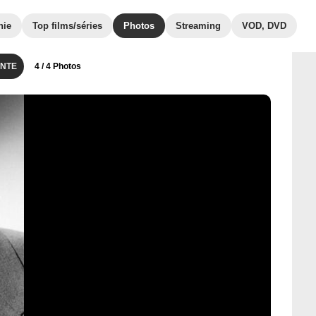
hie
Top films/séries
Photos
Streaming
VOD, DVD
NTE
4
/ 4 Photos