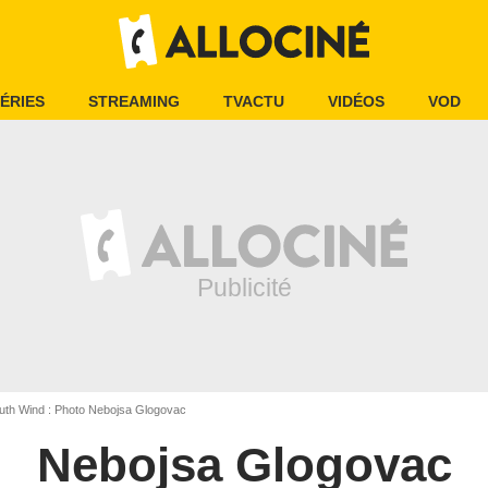
ÉRIES
STREAMING
TVACTU
VIDÉOS
VOD
th Wind : Photo Nebojsa Glogovac
Nebojsa Glogovac