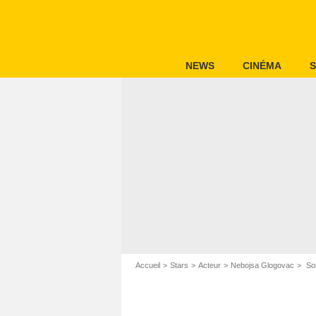
NEWS
CINÉMA
S
Accueil
Stars
Acteur
Nebojsa Glogovac
Sou