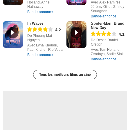
Holland, Anne
Avec Alex Ramires,
Hathaway
Jérémy Gillet, Shirley
Souagnon
Bande-annonce
Bande-annonce
In Waves
Spider-Man: Brand
New Day
4,2
4,1
De Phuong Mai
Nguyen
De Destin Daniel
Cretton
Avec Lyna Khoudri,
Paul Kircher, Rio Vega
Avec Tom Holland,
Zendaya, Sadie Sink
Bande-annonce
Bande-annonce
Tous les meilleurs films au ciné