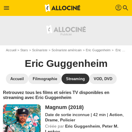
profil
menu
search
Accueil
Stars
Scénariste
Scénariste américain
Eric Guggenheim
Eric Guggenheim : Films et séries online
Eric Guggenheim
Accueil
Filmographie
Streaming
VOD, DVD
Retrouvez tous les films et séries TV disponibles en
streaming avec Eric Guggenheim
Magnum (2018)
Date de sortie inconnue
|
42 min
|
Action
,
Drame
,
Policier
Créée par
Eric Guggenheim
,
Peter M.
Lenkov