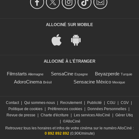
ALLOCINÉ SUR MOBILE
ALLOCINÉ À L'ÉTRANGER
Filmstarts
SensaCine
Beyazperde
Allemagne
Espagne
Turquie
AdoroCinema
Sensacine México
Brésil
Mexique
Contact
|
Qui sommes-nous
|
Recrutement
|
Publicité
|
CGU
|
CGV
|
Politique de cookies
|
Préférences cookies
|
Données Personnelles
|
Revue de presse
|
Charte d'écriture
|
Les services AlloCiné
|
Gérer Utiq
|
©AlloCiné
Retrouvez tous les horaires et infos de votre cinéma sur le numéro AlloCiné :
0 892 892 892
(0,90€/minute)