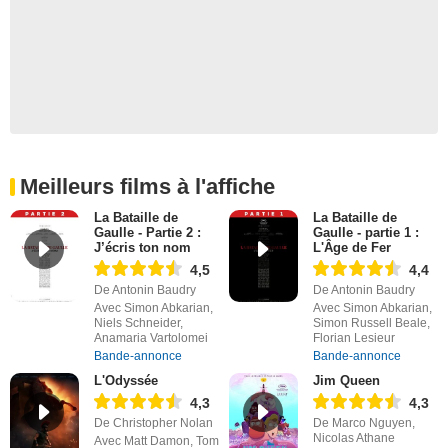
Meilleurs films à l'affiche
La Bataille de
La Bataille de
Gaulle - Partie 2 :
Gaulle - partie 1 :
J’écris ton nom
L'Âge de Fer
4,5
4,4
De Antonin Baudry
De Antonin Baudry
Avec Simon Abkarian,
Avec Simon Abkarian,
Niels Schneider,
Simon Russell Beale,
Anamaria Vartolomei
Florian Lesieur
Bande-annonce
Bande-annonce
L'Odyssée
Jim Queen
4,3
4,3
De Christopher Nolan
De Marco Nguyen,
Nicolas Athane
Avec Matt Damon, Tom