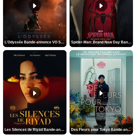
L'Odyssée Bande-annonce VO STFR
Spider-Man: Brand New Day Bande-annonce VO STFR
Les Silences de Riyad Bande-annonce VO STFR
Des Fleurs pour Tokyo Bande-annonce VO STFR