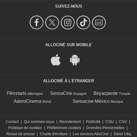
SUIVEZ-NOUS
ALLOCINÉ SUR MOBILE
ALLOCINÉ À L'ÉTRANGER
Filmstarts
SensaCine
Beyazperde
Allemagne
Espagne
Turquie
AdoroCinema
Sensacine México
Brésil
Mexique
Contact
|
Qui sommes-nous
|
Recrutement
|
Publicité
|
CGU
|
CGV
|
Politique de cookies
|
Préférences cookies
|
Données Personnelles
|
Revue de presse
|
Charte d'écriture
|
Les services AlloCiné
|
Gérer Utiq