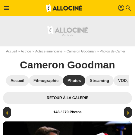
profil
menu
search
Accueil
Actrice
Actrice américaine
Cameron Goodman
Photos de Cameron Goodman
Cameron Goodman
Accueil
Filmographie
Photos
Streaming
VOD, DV
RETOUR À LA GALERIE
148
/ 279 Photos