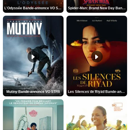
L'Odyssée Bande-annonce VO STFR
Spider-Man: Brand New Day Bande-annonce VO STFR
Mutiny Bande-annonce VO STFR
Les Silences de Riyad Bande-annonce VO STFR