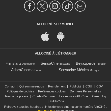
ALLOCINÉ SUR MOBILE
ALLOCINÉ À L'ÉTRANGER
Filmstarts
SensaCine
Beyazperde
Allemagne
Espagne
Turquie
AdoroCinema
Sensacine México
Brésil
Mexique
Contact
|
Qui sommes-nous
|
Recrutement
|
Publicité
|
CGU
|
CGV
|
Politique de cookies
|
Préférences cookies
|
Données Personnelles
|
Revue de presse
|
Charte d'écriture
|
Les services AlloCiné
|
Gérer Utiq
|
©AlloCiné
Retrouvez tous les horaires et infos de votre cinéma sur le numéro AlloCiné :
0 892 892 892
(0,90€/minute)