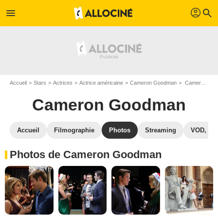
profil
menu
search
Accueil
Stars
Actrices
Actrice américaine
Cameron Goodman
Cameron Goodman : Photos de ses films et séries
Cameron Goodman
Accueil
Filmographie
Photos
Streaming
VOD, DV
Photos de Cameron Goodman