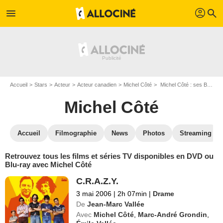
profil
menu
search
Accueil
Stars
Acteur
Acteur canadien
Michel Côté
Michel Côté : ses Blu-Ray, DVD, VOD, SVOD
Michel Côté
Accueil
Filmographie
News
Photos
Streaming
Retrouvez tous les films et séries TV disponibles en DVD ou
Blu-ray avec Michel Côté
C.R.A.Z.Y.
3 mai 2006
|
2h 07min
|
Drame
De
Jean-Marc Vallée
Avec
Michel Côté
,
Marc-André Grondin
,