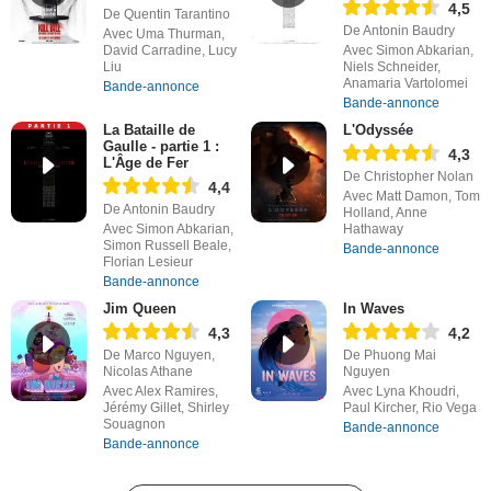
4,5
De Quentin Tarantino
De Antonin Baudry
Avec Uma Thurman,
David Carradine, Lucy
Avec Simon Abkarian,
Liu
Niels Schneider,
Anamaria Vartolomei
Bande-annonce
Bande-annonce
La Bataille de
L'Odyssée
Gaulle - partie 1 :
4,3
L'Âge de Fer
De Christopher Nolan
4,4
Avec Matt Damon, Tom
De Antonin Baudry
Holland, Anne
Avec Simon Abkarian,
Hathaway
Simon Russell Beale,
Bande-annonce
Florian Lesieur
Bande-annonce
Jim Queen
In Waves
4,3
4,2
De Marco Nguyen,
De Phuong Mai
Nicolas Athane
Nguyen
Avec Alex Ramires,
Avec Lyna Khoudri,
Jérémy Gillet, Shirley
Paul Kircher, Rio Vega
Souagnon
Bande-annonce
Bande-annonce