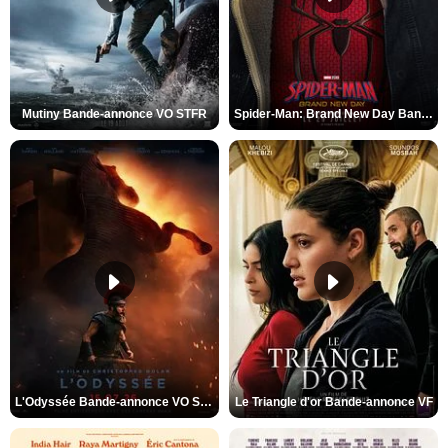
Mutiny Bande-annonce VO STFR
Spider-Man: Brand New Day Bande-annonce VO STFR
L'Odyssée Bande-annonce VO STFR
Le Triangle d'or Bande-annonce VF