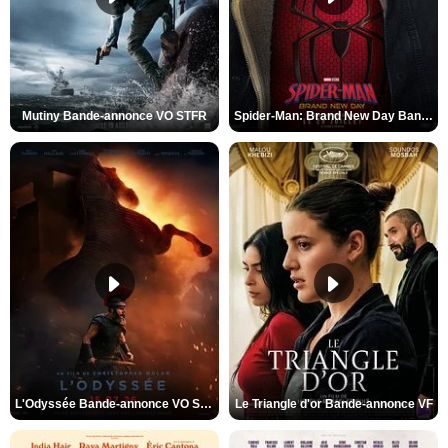
Mutiny Bande-annonce VO STFR
Spider-Man: Brand New Day Bande-annonce VO STFR
L'Odyssée Bande-annonce VO STFR
Le Triangle d'or Bande-annonce VF