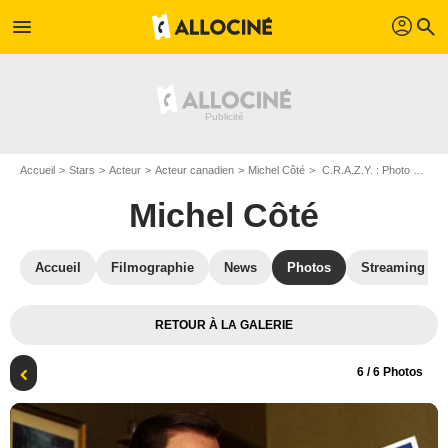
profil
menu
search
Accueil
Stars
Acteur
Acteur canadien
Michel Côté
C.R.A.Z.Y. : Photo Michel Côté
Michel Côté
Accueil
Filmographie
News
Photos
Streaming
RETOUR À LA GALERIE
6
/ 6 Photos