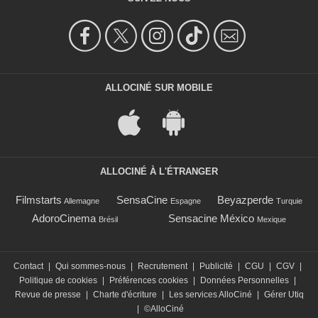
ALLOCINÉ SUR MOBILE
ALLOCINÉ À L'ÉTRANGER
Filmstarts
SensaCine
Beyazperde
Allemagne
Espagne
Turquie
AdoroCinema
Sensacine México
Brésil
Mexique
Contact
|
Qui sommes-nous
|
Recrutement
|
Publicité
|
CGU
|
CGV
|
Politique de cookies
|
Préférences cookies
|
Données Personnelles
|
Revue de presse
|
Charte d'écriture
|
Les services AlloCiné
|
Gérer Utiq
|
©AlloCiné