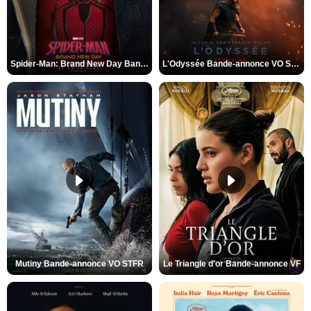
Spider-Man: Brand New Day Bande-annonce VO STFR
L'Odyssée Bande-annonce VO STFR
Mutiny Bande-annonce VO STFR
Le Triangle d'or Bande-annonce VF