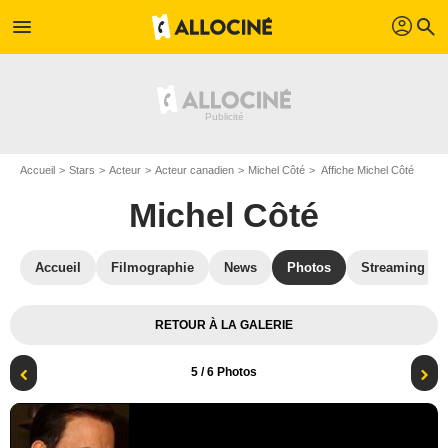
profil
menu
search
Accueil
Stars
Acteur
Acteur canadien
Michel Côté
Affiche Michel Côté
Michel Côté
Accueil
Filmographie
News
Photos
Streaming
RETOUR À LA GALERIE
5
/ 6 Photos