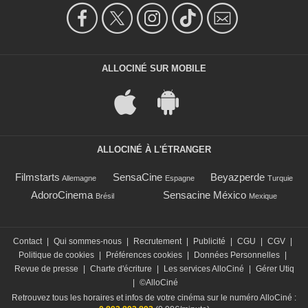
ALLOCINÉ SUR MOBILE
ALLOCINÉ À L'ÉTRANGER
Filmstarts
SensaCine
Beyazperde
Allemagne
Espagne
Turquie
AdoroCinema
Sensacine México
Brésil
Mexique
Contact
|
Qui sommes-nous
|
Recrutement
|
Publicité
|
CGU
|
CGV
|
Politique de cookies
|
Préférences cookies
|
Données Personnelles
|
Revue de presse
|
Charte d'écriture
|
Les services AlloCiné
|
Gérer Utiq
|
©AlloCiné
Retrouvez tous les horaires et infos de votre cinéma sur le numéro AlloCiné :