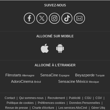
SUIVEZ-NOUS
ALLOCINÉ SUR MOBILE
ALLOCINÉ À L'ÉTRANGER
Filmstarts
SensaCine
Beyazperde
Allemagne
Espagne
Turquie
AdoroCinema
Sensacine México
Brésil
Mexique
Contact
|
Qui sommes-nous
|
Recrutement
|
Publicité
|
CGU
|
CGV
|
Politique de cookies
|
Préférences cookies
|
Données Personnelles
|
Revue de presse
|
Charte d'écriture
|
Les services AlloCiné
|
Gérer Utiq