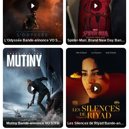
L'Odyssée Bande-annonce VO STFR
Spider-Man: Brand New Day Bande-annonce VO STFR
Mutiny Bande-annonce VO STFR
Les Silences de Riyad Bande-annonce VO STFR