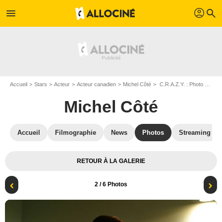
profil
menu
search
Accueil
Stars
Acteur
Acteur canadien
Michel Côté
C.R.A.Z.Y. : Photo Danielle Proulx, Michel Côté
Michel Côté
Accueil
Filmographie
News
Photos
Streaming
RETOUR À LA GALERIE
2
/ 6 Photos