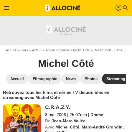
profil
menu
search
Accueil
Stars
Acteur
Acteur canadien
Michel Côté
Michel Côté : Films et séries online
Michel Côté
Accueil
Filmographie
News
Photos
Streaming
Retrouvez tous les films et séries TV disponibles en
streaming avec Michel Côté
C.R.A.Z.Y.
3 mai 2006
|
2h 07min
|
Drame
De
Jean-Marc Vallée
Avec
Michel Côté
,
Marc-André Grondin
,