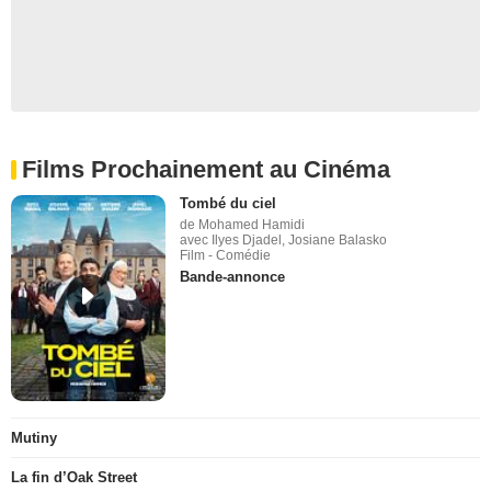
Films Prochainement au Cinéma
Tombé du ciel
de Mohamed Hamidi
avec Ilyes Djadel, Josiane Balasko
Film - Comédie
Bande-annonce
Mutiny
La fin d’Oak Street