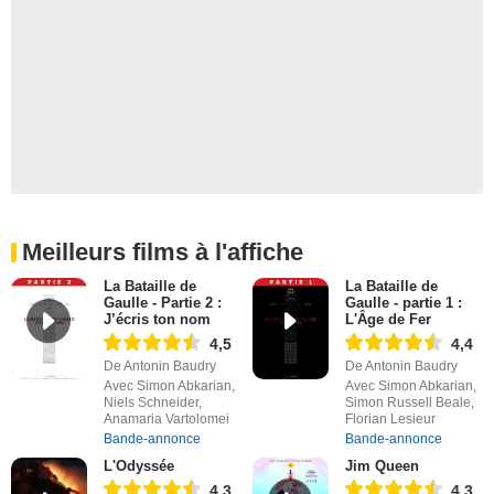
Meilleurs films à l'affiche
La Bataille de
La Bataille de
Gaulle - Partie 2 :
Gaulle - partie 1 :
J’écris ton nom
L'Âge de Fer
4,5
4,4
De Antonin Baudry
De Antonin Baudry
Avec Simon Abkarian,
Avec Simon Abkarian,
Niels Schneider,
Simon Russell Beale,
Anamaria Vartolomei
Florian Lesieur
Bande-annonce
Bande-annonce
L'Odyssée
Jim Queen
4,3
4,3