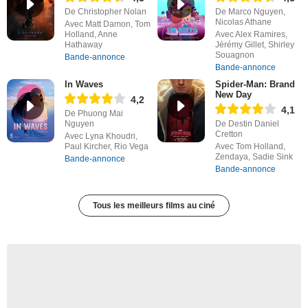
De Christopher Nolan
De Marco Nguyen,
Nicolas Athane
Avec Matt Damon, Tom
Holland, Anne
Avec Alex Ramires,
Hathaway
Jérémy Gillet, Shirley
Souagnon
Bande-annonce
Bande-annonce
In Waves
Spider-Man: Brand
New Day
4,2
4,1
De Phuong Mai
Nguyen
De Destin Daniel
Cretton
Avec Lyna Khoudri,
Paul Kircher, Rio Vega
Avec Tom Holland,
Zendaya, Sadie Sink
Bande-annonce
Bande-annonce
Tous les meilleurs films au ciné