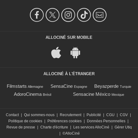
ALLOCINÉ SUR MOBILE
ALLOCINÉ À L'ÉTRANGER
Filmstarts
SensaCine
Beyazperde
Allemagne
Espagne
Turquie
AdoroCinema
Sensacine México
Brésil
Mexique
Contact
|
Qui sommes-nous
|
Recrutement
|
Publicité
|
CGU
|
CGV
|
Politique de cookies
|
Préférences cookies
|
Données Personnelles
|
Revue de presse
|
Charte d'écriture
|
Les services AlloCiné
|
Gérer Utiq
|
©AlloCiné