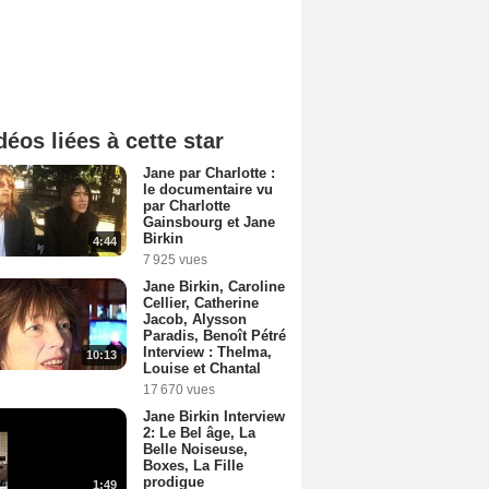
déos liées à cette star
Jane par Charlotte :
le documentaire vu
par Charlotte
Gainsbourg et Jane
Birkin
4:44
7 925 vues
Jane Birkin, Caroline
Cellier, Catherine
Jacob, Alysson
Paradis, Benoît Pétré
Interview : Thelma,
10:13
Louise et Chantal
17 670 vues
Jane Birkin Interview
2: Le Bel âge, La
Belle Noiseuse,
Boxes, La Fille
prodigue
1:49