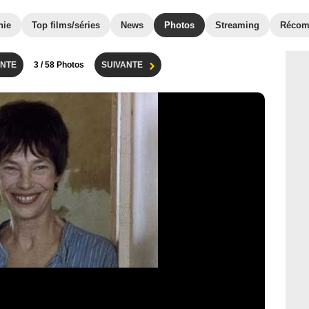
hie
Top films/séries
News
Photos
Streaming
Récom
NTE
3
/ 58 Photos
SUIVANTE