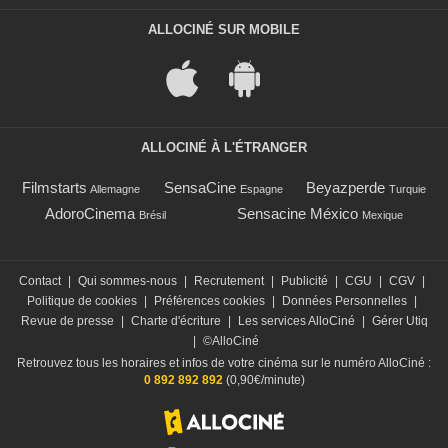
ALLOCINÉ SUR MOBILE
ALLOCINÉ À L'ÉTRANGER
Filmstarts
SensaCine
Beyazperde
Allemagne
Espagne
Turquie
AdoroCinema
Sensacine México
Brésil
Mexique
Contact
|
Qui sommes-nous
|
Recrutement
|
Publicité
|
CGU
|
CGV
|
Politique de cookies
|
Préférences cookies
|
Données Personnelles
|
Revue de presse
|
Charte d'écriture
|
Les services AlloCiné
|
Gérer Utiq
|
©AlloCiné
Retrouvez tous les horaires et infos de votre cinéma sur le numéro AlloCiné :
0 892 892 892
(0,90€/minute)