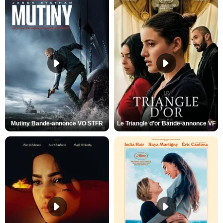
Mutiny Bande-annonce VO STFR
Le Triangle d'or Bande-annonce VF