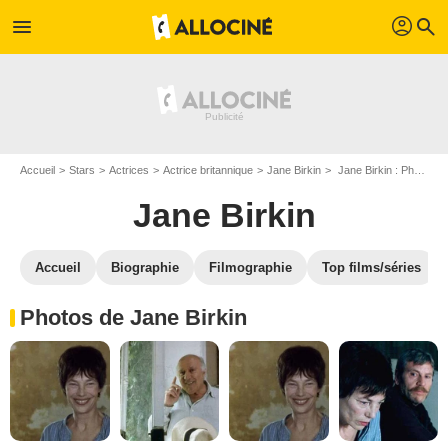
profil
menu
search
Accueil
Stars
Actrices
Actrice britannique
Jane Birkin
Jane Birkin : Photos de ses films et séries
Jane Birkin
Accueil
Biographie
Filmographie
Top films/séries
Photos de Jane Birkin