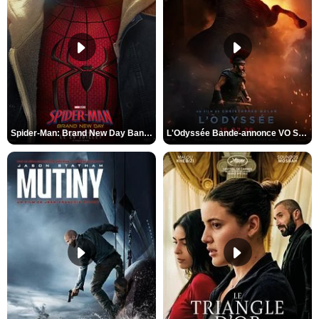
Spider-Man: Brand New Day Bande-annonce VO STFR
L'Odyssée Bande-annonce VO STFR