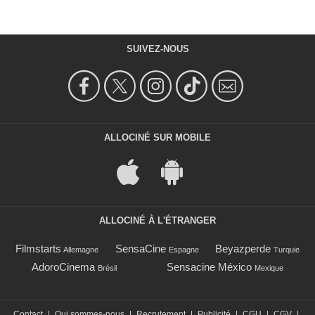
SUIVEZ-NOUS
ALLOCINÉ SUR MOBILE
ALLOCINÉ À L'ÉTRANGER
Filmstarts
SensaCine
Beyazperde
Allemagne
Espagne
Turquie
AdoroCinema
Sensacine México
Brésil
Mexique
Contact
|
Qui sommes-nous
|
Recrutement
|
Publicité
|
CGU
|
CGV
|