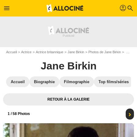
profil
menu
search
Accueil
Actrice
Actrice britannique
Jane Birkin
Photos de Jane Birkin
Boxes : Photo Jane Birkin
Jane Birkin
Accueil
Biographie
Filmographie
Top films/séries
RETOUR À LA GALERIE
1
/ 58 Photos