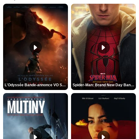
L'Odyssée Bande-annonce VO STFR
Spider-Man: Brand New Day Bande-annonce VO STFR