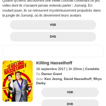
Quatre lycéens découvrent une vieille console contenant un jeu
vidéo dont ils n’avaient jamais entendu parler : Jumanji. En
voulant jouer, ils se retrouvent mystérieusement propulsés dans
la jungle de Jumanji, où ils deviennent leurs avatars
VOD
DVD
Killing Hasselhoff
16 septembre 2017
|
1h 20min
|
Comédie
De
Darren Grant
Avec
Ken Jeong
,
David Hasselhoff
,
Rhys
Darby
VOD
DVD