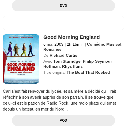
DVD
Good Morning England
6 mai 2009
|
2h 15min
|
Comédie
,
Musical
,
Romance
De
Richard Curtis
Avec
Tom Sturridge
,
Philip Seymour
Hoffman
,
Rhys Ifans
Titre original
The Boat That Rocked
Carl s'est fait renvoyer du lycée, et sa mère a décidé qu'il irait
réfléchir à son avenir auprès de son parrain. Il se trouve que
celui-ci est le patron de Radio Rock, une radio pirate qui émet
depuis un bateau en mer du Nord...
VOD