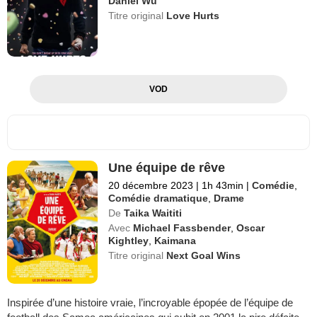
Daniel Wu
Titre original
Love Hurts
VOD
Une équipe de rêve
20 décembre 2023
|
1h 43min
|
Comédie
,
Comédie dramatique
,
Drame
De
Taika Waititi
Avec
Michael Fassbender
,
Oscar
Kightley
,
Kaimana
Titre original
Next Goal Wins
Inspirée d’une histoire vraie, l’incroyable épopée de l’équipe de