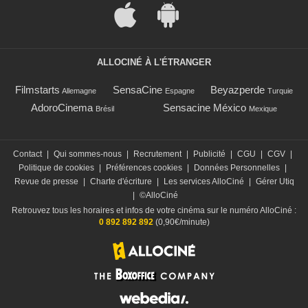
ALLOCINÉ À L'ÉTRANGER
Filmstarts
SensaCine
Beyazperde
Allemagne
Espagne
Turquie
AdoroCinema
Sensacine México
Brésil
Mexique
Contact
|
Qui sommes-nous
|
Recrutement
|
Publicité
|
CGU
|
CGV
|
Politique de cookies
|
Préférences cookies
|
Données Personnelles
|
Revue de presse
|
Charte d'écriture
|
Les services AlloCiné
|
Gérer Utiq
|
©AlloCiné
Retrouvez tous les horaires et infos de votre cinéma sur le numéro AlloCiné :
0 892 892 892
(0,90€/minute)