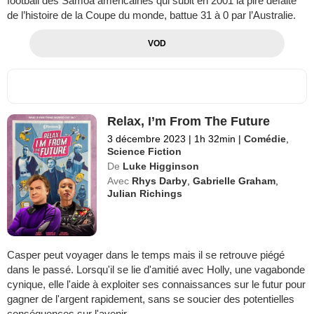
football des Samoa américaines qui subit en 2001 la pire défaite
de l’histoire de la Coupe du monde, battue 31 à 0 par l’Australie.
VOD
Relax, I’m From The Future
3 décembre 2023
|
1h 32min
|
Comédie
,
Science Fiction
De
Luke Higginson
Avec
Rhys Darby
,
Gabrielle Graham
,
Julian Richings
Casper peut voyager dans le temps mais il se retrouve piégé
dans le passé. Lorsqu'il se lie d'amitié avec Holly, une vagabonde
cynique, elle l'aide à exploiter ses connaissances sur le futur pour
gagner de l'argent rapidement, sans se soucier des potentielles
conséquences sur l'avenir...