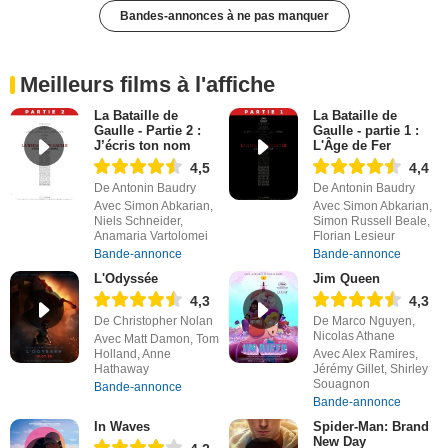
Bandes-annonces à ne pas manquer
Meilleurs films à l'affiche
La Bataille de
La Bataille de
Gaulle - Partie 2 :
Gaulle - partie 1 :
J’écris ton nom
L'Âge de Fer
4,5
4,4
De Antonin Baudry
De Antonin Baudry
Avec Simon Abkarian,
Avec Simon Abkarian,
Niels Schneider,
Simon Russell Beale,
Anamaria Vartolomei
Florian Lesieur
Bande-annonce
Bande-annonce
L'Odyssée
Jim Queen
4,3
4,3
De Christopher Nolan
De Marco Nguyen,
Nicolas Athane
Avec Matt Damon, Tom
Holland, Anne
Avec Alex Ramires,
Hathaway
Jérémy Gillet, Shirley
Souagnon
Bande-annonce
Bande-annonce
In Waves
Spider-Man: Brand
New Day