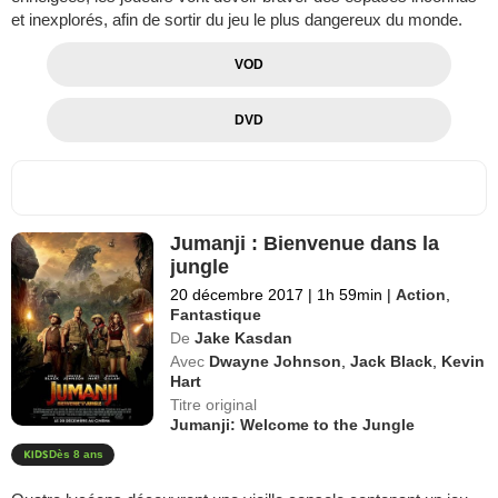
et inexplorés, afin de sortir du jeu le plus dangereux du monde.
VOD
DVD
Jumanji : Bienvenue dans la
jungle
20 décembre 2017
|
1h 59min
|
Action
,
Fantastique
De
Jake Kasdan
Avec
Dwayne Johnson
,
Jack Black
,
Kevin
Hart
Titre original
Jumanji: Welcome to the Jungle
Dès 8 ans