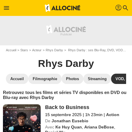
profil
menu
search
Accueil
Stars
Acteur
Rhys Darby
Rhys Darby : ses Blu-Ray, DVD, VOD, SVOD
Rhys Darby
Accueil
Filmographie
Photos
Streaming
VOD, DV
Retrouvez tous les films et séries TV disponibles en DVD ou
Blu-ray avec Rhys Darby
Back to Business
15 septembre 2025
|
1h 23min
|
Action
De
Jonathan Eusebio
Avec
Ke Huy Quan
,
Ariana DeBose
,