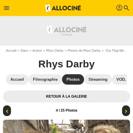
profil
menu
search
Accueil
Stars
Acteur
Rhys Darby
Photos de Rhys Darby
Our Flag Means Death : Photo Rhys Darby, Samson Kayo
Rhys Darby
Accueil
Filmographie
Photos
Streaming
VOD, DV
RETOUR À LA GALERIE
4
/ 25 Photos