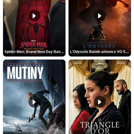
Spider-Man: Brand New Day Bande-annonce VO STFR
L'Odyssée Bande-annonce VO STFR