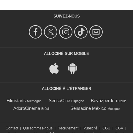
SUIVEZ-NOUS
ALLOCINÉ SUR MOBILE
ALLOCINÉ À L'ÉTRANGER
Filmstarts
SensaCine
Beyazperde
Allemagne
Espagne
Turquie
AdoroCinema
Sensacine México
Brésil
Mexique
Contact
|
Qui sommes-nous
|
Recrutement
|
Publicité
|
CGU
|
CGV
|