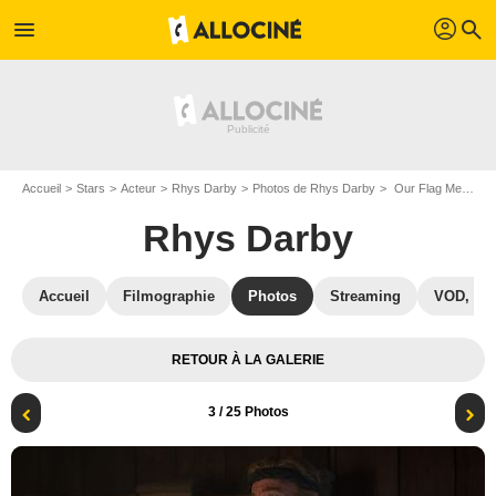
profil
menu
search
Accueil
Stars
Acteur
Rhys Darby
Photos de Rhys Darby
Our Flag Means Death : Photo Rhys Darby
Rhys Darby
Accueil
Filmographie
Photos
Streaming
VOD, DV
RETOUR À LA GALERIE
3
/ 25 Photos