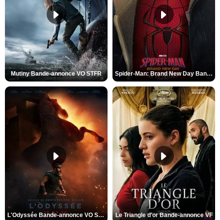
Mutiny Bande-annonce VO STFR
Spider-Man: Brand New Day Bande-annonce VO STFR
L'Odyssée Bande-annonce VO STFR
Le Triangle d'or Bande-annonce VF