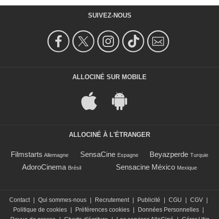
SUIVEZ-NOUS
ALLOCINÉ SUR MOBILE
ALLOCINÉ À L'ÉTRANGER
Filmstarts
SensaCine
Beyazperde
Allemagne
Espagne
Turquie
AdoroCinema
Sensacine México
Brésil
Mexique
Contact
|
Qui sommes-nous
|
Recrutement
|
Publicité
|
CGU
|
CGV
|
Politique de cookies
|
Préférences cookies
|
Données Personnelles
|