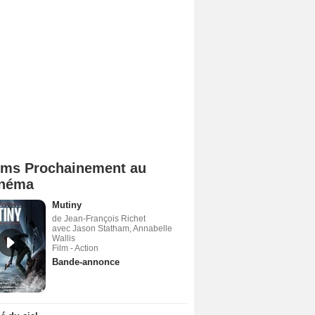
lms Prochainement au
néma
Mutiny
de Jean-François Richet
avec Jason Statham, Annabelle
Wallis
Film - Action
Bande-annonce