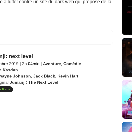
 à lutter contre un site du dark web qui propose de la
ji: next level
mbre 2019
|
2h 04min
|
Aventure
,
Comédie
e Kasdan
wayne Johnson
,
Jack Black
,
Kevin Hart
iginal
Jumanji: The Next Level
s 8 ans