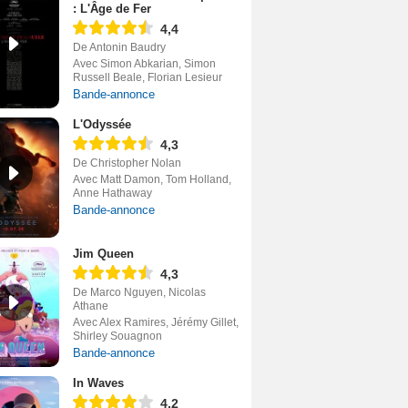
: L'Âge de Fer
4,4
De Antonin Baudry
Avec Simon Abkarian, Simon
Russell Beale, Florian Lesieur
Bande-annonce
L'Odyssée
4,3
De Christopher Nolan
Avec Matt Damon, Tom Holland,
Anne Hathaway
Bande-annonce
Jim Queen
4,3
De Marco Nguyen, Nicolas
Athane
Avec Alex Ramires, Jérémy Gillet,
Shirley Souagnon
Bande-annonce
In Waves
4,2