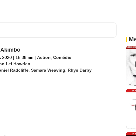
Me
 Akimbo
s 2020
|
1h 38min
|
Action
,
Comédie
on Lei Howden
niel Radcliffe
,
Samara Weaving
,
Rhys Darby