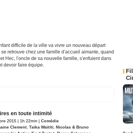
fant difficile de la ville va vivre un nouveau départ
se retrouve chez une famille d'accueil aimante, quand
et Hec, l'oncle de sa nouvelle famille, s'enfuient dans
t devoir faire équipe.
Fi
Ci
res en toute intimité
bre 2015
|
1h 22min
|
Comédie
aine Clement
,
Taika Waititi
,
Nicolas & Bruno