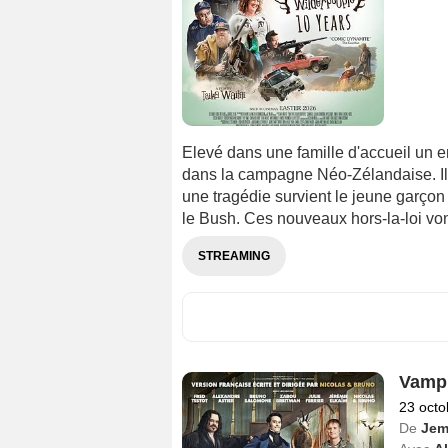
Elevé dans une famille d'accueil un en
dans la campagne Néo-Zélandaise. Il 
une tragédie survient le jeune garçon 
le Bush. Ces nouveaux hors-la-loi von
STREAMING
Vampi
23 octo
De
Jem