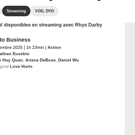
Streaming
VOD, DVD
 TV disponibles en streaming avec Rhys Darby
to Business
tembre 2025
|
1h 23min
|
Action
athan Eusebio
e Huy Quan
,
Ariana DeBose
,
Daniel Wu
iginal
Love Hurts