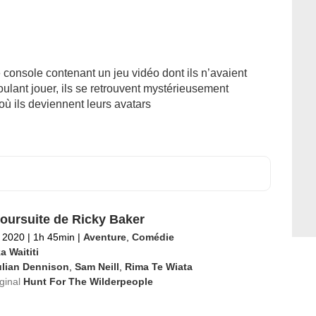
 console contenant un jeu vidéo dont ils n’avaient
oulant jouer, ils se retrouvent mystérieusement
où ils deviennent leurs avatars
poursuite de Ricky Baker
 2020
|
1h 45min
|
Aventure
,
Comédie
a Waititi
ulian Dennison
,
Sam Neill
,
Rima Te Wiata
iginal
Hunt For The Wilderpeople