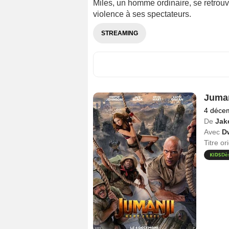
Miles, un homme ordinaire, se retrouve
violence à ses spectateurs.
STREAMING
Juman
4 déce
De
Jak
Avec
D
Titre or
Dè