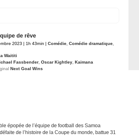
quipe de rêve
embre 2023
|
1h 43min
|
Comédie
,
Comédie dramatique
,
a Waititi
ichael Fassbender
,
Oscar Kightley
,
Kaimana
iginal
Next Goal Wins
oyable épopée de l’équipe de football des Samoa
 défaite de l’histoire de la Coupe du monde, battue 31