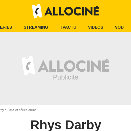
ÉRIES
STREAMING
TVACTU
VIDÉOS
VOD
y : Films et séries online
Rhys Darby