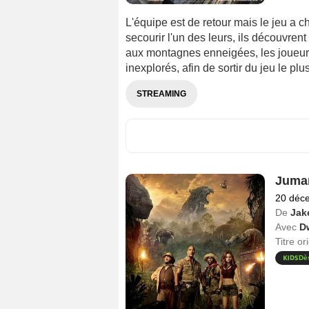
L'équipe est de retour mais le jeu a c
secourir l'un des leurs, ils découvre
aux montagnes enneigées, les joueur
inexplorés, afin de sortir du jeu le p
STREAMING
Juman
20 déc
De
Jak
Avec
D
Titre or
Dè