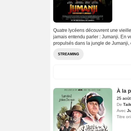
Quatre lycéens découvrent une vieille
jamais entendu parler : Jumanji. En v
propulsés dans la jungle de Jumanji, 
STREAMING
À la 
25 août
De
Taik
Avec
J
Titre or