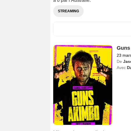
à 0 par l’Australie.
STREAMING
Guns
23 mar
De
Jas
Avec
Da