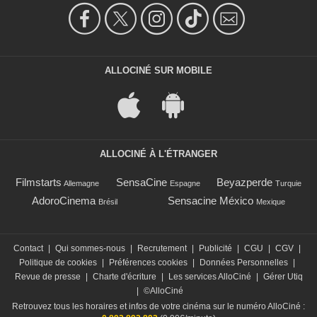
ALLOCINÉ SUR MOBILE
ALLOCINÉ À L'ÉTRANGER
Filmstarts
SensaCine
Beyazperde
Allemagne
Espagne
Turquie
AdoroCinema
Sensacine México
Brésil
Mexique
Contact
|
Qui sommes-nous
|
Recrutement
|
Publicité
|
CGU
|
CGV
|
Politique de cookies
|
Préférences cookies
|
Données Personnelles
|
Revue de presse
|
Charte d'écriture
|
Les services AlloCiné
|
Gérer Utiq
|
©AlloCiné
Retrouvez tous les horaires et infos de votre cinéma sur le numéro AlloCiné :