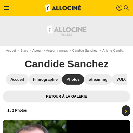
profil
menu
search
Accueil
Stars
Acteur
Acteur français
Candide Sanchez
Affiche Candide Sanchez
Candide Sanchez
Accueil
Filmographie
Photos
Streaming
VOD, DV
RETOUR À LA GALERIE
1
/ 2 Photos