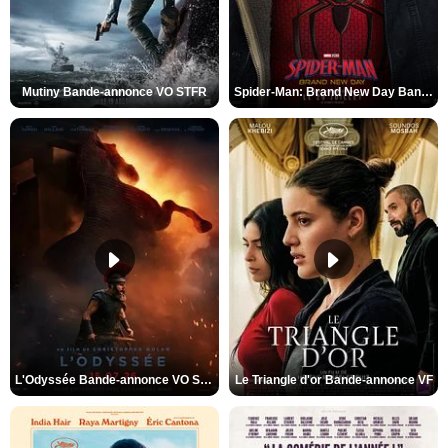
Mutiny Bande-annonce VO STFR
Spider-Man: Brand New Day Bande-annonce VO STFR
L'Odyssée Bande-annonce VO STFR
Le Triangle d'or Bande-annonce VF