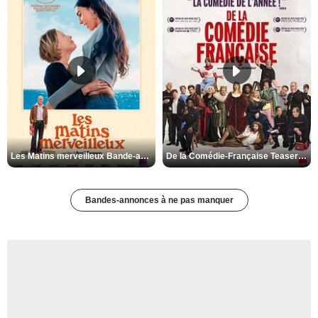
Les Matins merveilleux Bande-annonce VF
De la Comédie-Française Teaser VF
Bandes-annonces à ne pas manquer