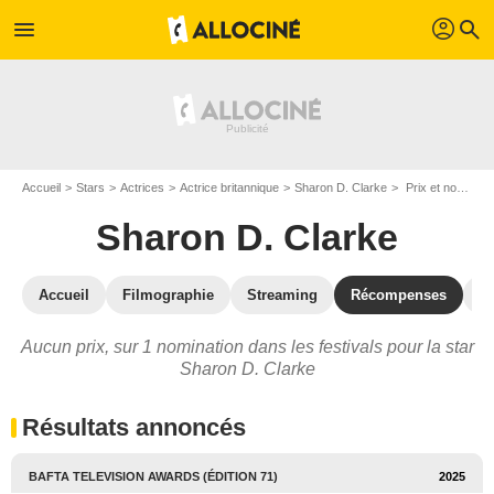
profil
menu
search
Accueil
Stars
Actrices
Actrice britannique
Sharon D. Clarke
Prix et nominations de Sharon D. Clarke
Sharon D. Clarke
Accueil
Filmographie
Streaming
Récompenses
V
Aucun prix, sur 1 nomination dans les festivals pour la star
Sharon D. Clarke
Résultats annoncés
BAFTA TELEVISION AWARDS (ÉDITION 71)
2025