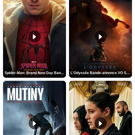
Spider-Man: Brand New Day Bande-annonce VO STFR
L'Odyssée Bande-annonce VO STFR