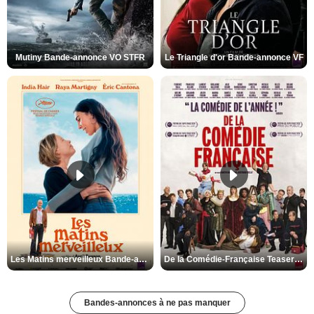
Mutiny Bande-annonce VO STFR
Le Triangle d'or Bande-annonce VF
Les Matins merveilleux Bande-annonce VF
De la Comédie-Française Teaser VF
Bandes-annonces à ne pas manquer