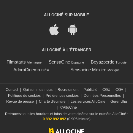
ALLOCINÉ SUR MOBILE
ALLOCINÉ À L'ÉTRANGER
Filmstarts
SensaCine
Beyazperde
Allemagne
Espagne
Turquie
AdoroCinema
Sensacine México
Brésil
Mexique
Contact
|
Qui sommes-nous
|
Recrutement
|
Publicité
|
CGU
|
CGV
|
Politique de cookies
|
Préférences cookies
|
Données Personnelles
|
Revue de presse
|
Charte d'écriture
|
Les services AlloCiné
|
Gérer Utiq
|
©AlloCiné
Retrouvez tous les horaires et infos de votre cinéma sur le numéro AlloCiné :
0 892 892 892
(0,90€/minute)