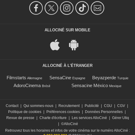
ALLOCINÉ SUR MOBILE
ALLOCINÉ À L'ÉTRANGER
Filmstarts
SensaCine
Beyazperde
Allemagne
Espagne
Turquie
AdoroCinema
Sensacine México
Brésil
Mexique
Contact
|
Qui sommes-nous
|
Recrutement
|
Publicité
|
CGU
|
CGV
|
Politique de cookies
|
Préférences cookies
|
Données Personnelles
|
Revue de presse
|
Charte d'écriture
|
Les services AlloCiné
|
Gérer Utiq
|
©AlloCiné
Retrouvez tous les horaires et infos de votre cinéma sur le numéro AlloCiné :