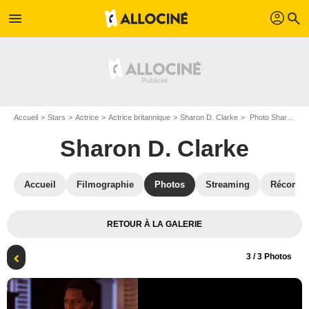
profil
menu
search
Accueil
Stars
Actrice
Actrice britannique
Sharon D. Clarke
Photo Sharon D. Clarke, Cornell John
Sharon D. Clarke
Accueil
Filmographie
Photos
Streaming
Récompe
RETOUR À LA GALERIE
3
/ 3 Photos