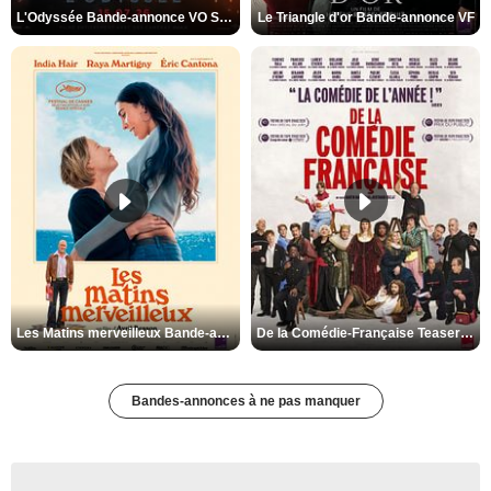
L'Odyssée Bande-annonce VO STFR
Le Triangle d'or Bande-annonce VF
Les Matins merveilleux Bande-annonce VF
De la Comédie-Française Teaser VF
Bandes-annonces à ne pas manquer