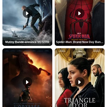
Mutiny Bande-annonce VO STFR
Spider-Man: Brand New Day Bande-annonce VO STFR