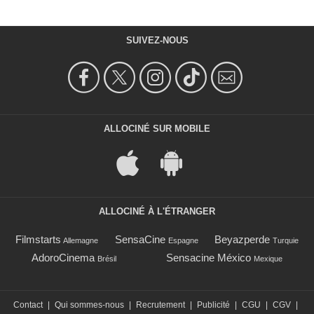
SUIVEZ-NOUS
ALLOCINÉ SUR MOBILE
ALLOCINÉ À L'ÉTRANGER
Filmstarts
SensaCine
Beyazperde
Allemagne
Espagne
Turquie
AdoroCinema
Sensacine México
Brésil
Mexique
Contact
|
Qui sommes-nous
|
Recrutement
|
Publicité
|
CGU
|
CGV
|