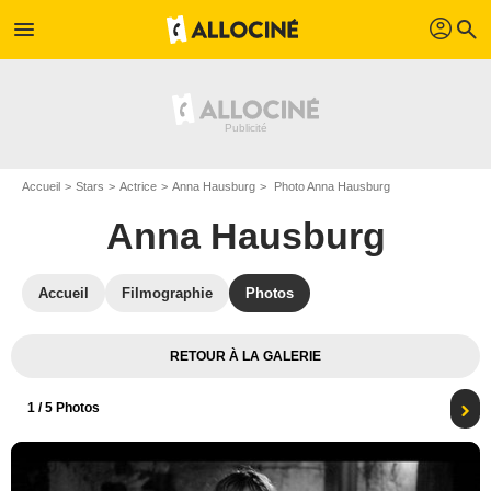
profil
menu
search
Accueil
Stars
Actrice
Anna Hausburg
Photo Anna Hausburg
Anna Hausburg
Accueil
Filmographie
Photos
RETOUR À LA GALERIE
1
/ 5 Photos