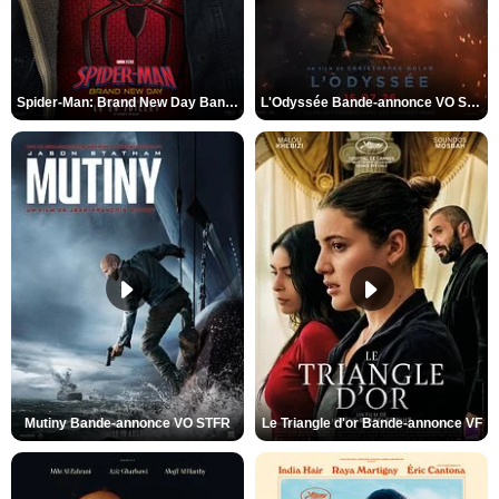
Spider-Man: Brand New Day Bande-annonce VO STFR
L'Odyssée Bande-annonce VO STFR
Mutiny Bande-annonce VO STFR
Le Triangle d'or Bande-annonce VF