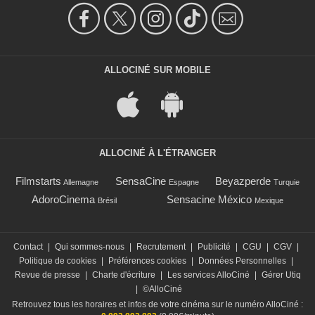
ALLOCINÉ SUR MOBILE
ALLOCINÉ À L'ÉTRANGER
Filmstarts
SensaCine
Beyazperde
Allemagne
Espagne
Turquie
AdoroCinema
Sensacine México
Brésil
Mexique
Contact
|
Qui sommes-nous
|
Recrutement
|
Publicité
|
CGU
|
CGV
|
Politique de cookies
|
Préférences cookies
|
Données Personnelles
|
Revue de presse
|
Charte d'écriture
|
Les services AlloCiné
|
Gérer Utiq
|
©AlloCiné
Retrouvez tous les horaires et infos de votre cinéma sur le numéro AlloCiné :