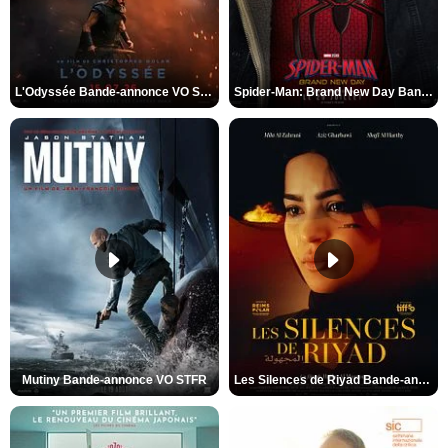
L'Odyssée Bande-annonce VO STFR
Spider-Man: Brand New Day Bande-annonce VO STFR
Mutiny Bande-annonce VO STFR
Les Silences de Riyad Bande-annonce VO STFR