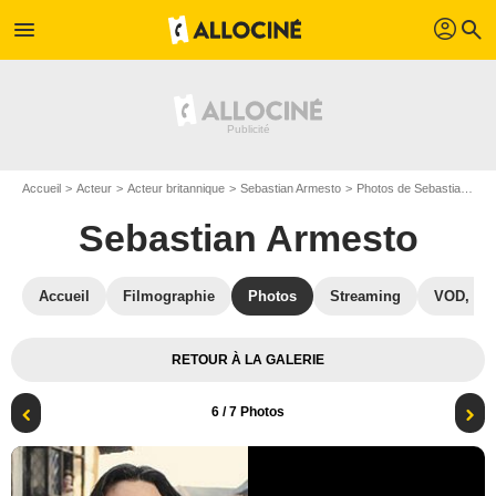
profil
menu
search
Accueil
Acteur
Acteur britannique
Sebastian Armesto
Photos de Sebastian Armesto
Sebastian Armesto
Accueil
Filmographie
Photos
Streaming
VOD, DV
RETOUR À LA GALERIE
6
/ 7 Photos