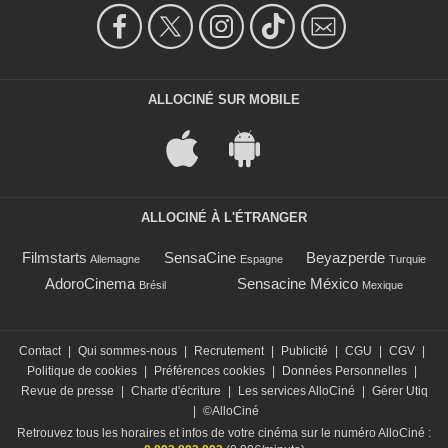
ALLOCINÉ SUR MOBILE
ALLOCINÉ À L'ÉTRANGER
Filmstarts
SensaCine
Beyazperde
Allemagne
Espagne
Turquie
AdoroCinema
Sensacine México
Brésil
Mexique
Contact
|
Qui sommes-nous
|
Recrutement
|
Publicité
|
CGU
|
CGV
|
Politique de cookies
|
Préférences cookies
|
Données Personnelles
|
Revue de presse
|
Charte d'écriture
|
Les services AlloCiné
|
Gérer Utiq
|
©AlloCiné
Retrouvez tous les horaires et infos de votre cinéma sur le numéro AlloCiné :