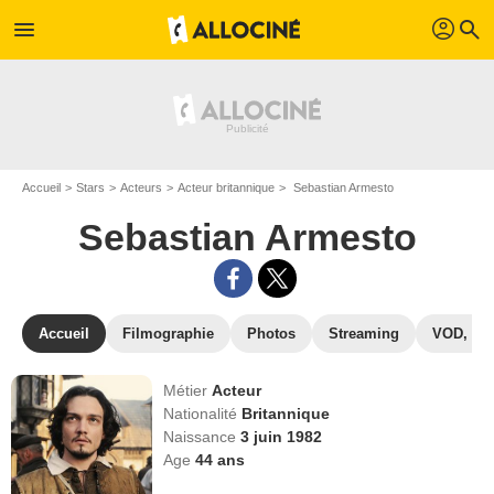
profil
menu
search
Accueil
Stars
Acteurs
Acteur britannique
Sebastian Armesto
Sebastian Armesto
Accueil
Filmographie
Photos
Streaming
VOD, DV
Métier
Acteur
Nationalité
Britannique
Naissance
3 juin 1982
Age
44
ans