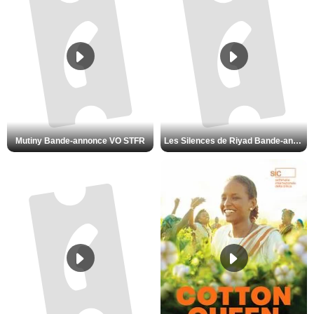
Mutiny Bande-annonce VO STFR
Les Silences de Riyad Bande-annonce VO STFR