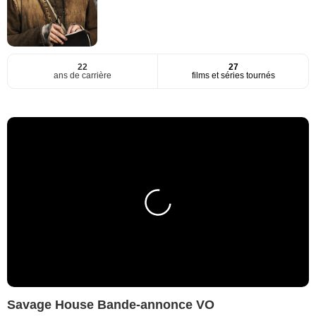
22
27
ans de carrière
films et séries tournés
Savage House Bande-annonce VO