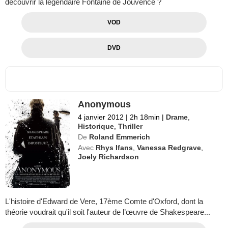
découvrir la légendaire Fontaine de Jouvence ?
VOD
DVD
Anonymous
4 janvier 2012
|
2h 18min
|
Drame
,
Historique
,
Thriller
De
Roland Emmerich
Avec
Rhys Ifans
,
Vanessa Redgrave
,
Joely Richardson
L'histoire d'Edward de Vere, 17ème Comte d'Oxford, dont la
théorie voudrait qu'il soit l'auteur de l’œuvre de Shakespeare...