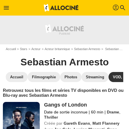
profil
menu
search
Accueil
Stars
Acteur
Acteur britannique
Sebastian Armesto
Sebastian Armesto : ses Blu-Ray, DVD, VOD, SVOD
Sebastian Armesto
Accueil
Filmographie
Photos
Streaming
VOD, DV
Retrouvez tous les films et séries TV disponibles en DVD ou
Blu-ray avec Sebastian Armesto
Gangs of London
Date de sortie inconnue
|
60 min
|
Drame
,
Thriller
Créée par
Gareth Evans
,
Matt Flannery