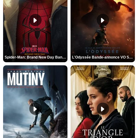
Spider-Man: Brand New Day Bande-annonce VO STFR
L'Odyssée Bande-annonce VO STFR