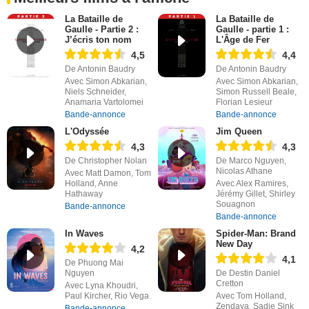
La Bataille de
La Bataille de
Gaulle - Partie 2 :
Gaulle - partie 1 :
J’écris ton nom
L'Âge de Fer
4,5
4,4
De Antonin Baudry
De Antonin Baudry
Avec Simon Abkarian,
Avec Simon Abkarian,
Niels Schneider,
Simon Russell Beale,
Anamaria Vartolomei
Florian Lesieur
Bande-annonce
Bande-annonce
L'Odyssée
Jim Queen
4,3
4,3
De Christopher Nolan
De Marco Nguyen,
Nicolas Athane
Avec Matt Damon, Tom
Holland, Anne
Avec Alex Ramires,
Hathaway
Jérémy Gillet, Shirley
Souagnon
Bande-annonce
Bande-annonce
In Waves
Spider-Man: Brand
New Day
4,2
4,1
De Phuong Mai
Nguyen
De Destin Daniel
Cretton
Avec Lyna Khoudri,
Paul Kircher, Rio Vega
Avec Tom Holland,
Zendaya, Sadie Sink
Bande-annonce