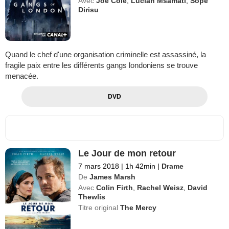
Avec
Joe Cole
,
Lucian Msamati
,
Sope
Dirisu
Quand le chef d'une organisation criminelle est assassiné, la
fragile paix entre les différents gangs londoniens se trouve
menacée.
DVD
Le Jour de mon retour
7 mars 2018
|
1h 42min
|
Drame
De
James Marsh
Avec
Colin Firth
,
Rachel Weisz
,
David
Thewlis
Titre original
The Mercy