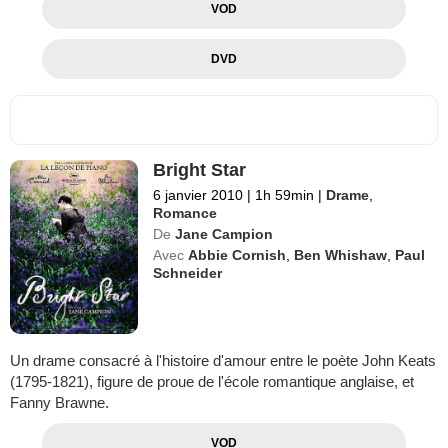
VOD
DVD
Bright Star
6 janvier 2010
|
1h 59min
|
Drame
,
Romance
De
Jane Campion
Avec
Abbie Cornish
,
Ben Whishaw
,
Paul
Schneider
Un drame consacré à l'histoire d'amour entre le poète John Keats
(1795-1821), figure de proue de l'école romantique anglaise, et
Fanny Brawne.
VOD