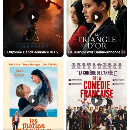
L'Odyssée Bande-annonce VO STFR
Le Triangle d'or Bande-annonce VF