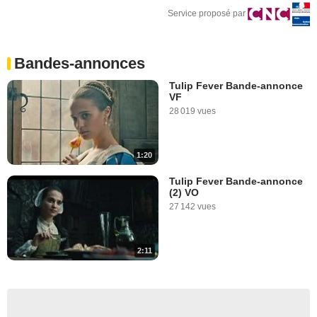
Service proposé par
Bandes-annonces
Tulip Fever Bande-annonce
VF
28 019 vues
1:20
Tulip Fever Bande-annonce
(2) VO
27 142 vues
2:11