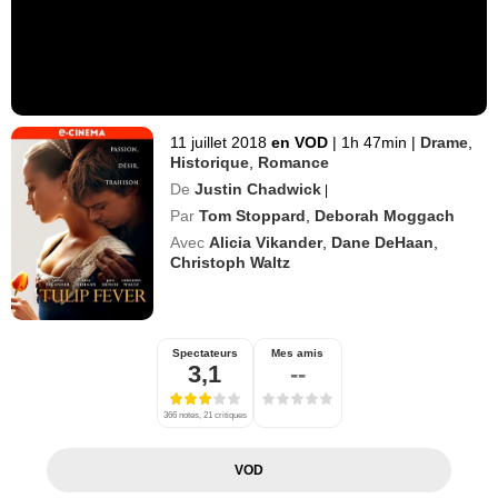
11 juillet 2018
en VOD
|
1h 47min
|
Drame
,
Historique
,
Romance
De
Justin Chadwick
|
Par
Tom Stoppard
,
Deborah Moggach
Avec
Alicia Vikander
,
Dane DeHaan
,
Christoph Waltz
Spectateurs
Mes amis
3,1
--
366 notes, 21 critiques
VOD