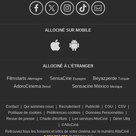
ALLOCINÉ SUR MOBILE
ALLOCINÉ À L'ÉTRANGER
Filmstarts
SensaCine
Beyazperde
Allemagne
Espagne
Turquie
AdoroCinema
Sensacine México
Brésil
Mexique
Contact
|
Qui sommes-nous
|
Recrutement
|
Publicité
|
CGU
|
CGV
|
Politique de cookies
|
Préférences cookies
|
Données Personnelles
|
Revue de presse
|
Charte d'écriture
|
Les services AlloCiné
|
Gérer Utiq
|
©AlloCiné
Retrouvez tous les horaires et infos de votre cinéma sur le numéro AlloCiné :