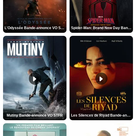
L'Odyssée Bande-annonce VO STFR
Spider-Man: Brand New Day Bande-annonce VO STFR
Mutiny Bande-annonce VO STFR
Les Silences de Riyad Bande-annonce VO STFR