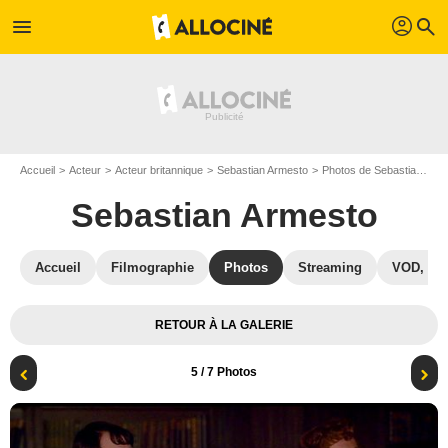
profil
menu
search
Accueil
Acteur
Acteur britannique
Sebastian Armesto
Photos de Sebastian Armesto
Sebastian Armesto
Accueil
Filmographie
Photos
Streaming
VOD, DV
RETOUR À LA GALERIE
5
/ 7 Photos