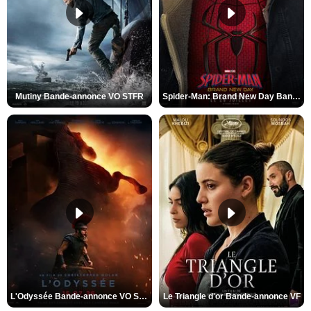
Mutiny Bande-annonce VO STFR
Spider-Man: Brand New Day Bande-annonce VO STFR
L'Odyssée Bande-annonce VO STFR
Le Triangle d'or Bande-annonce VF