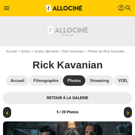
profil
menu
search
Accueil
Acteur
Acteur allemand
Rick Kavanian
Photos de Rick Kavanian
Hui-
Rick Kavanian
Accueil
Filmographie
Photos
Streaming
VOD, DV
RETOUR À LA GALERIE
5
/ 39 Photos