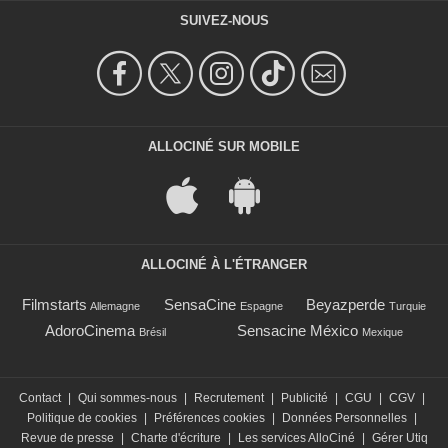
SUIVEZ-NOUS
ALLOCINÉ SUR MOBILE
ALLOCINÉ À L'ÉTRANGER
Filmstarts
SensaCine
Beyazperde
Allemagne
Espagne
Turquie
AdoroCinema
Sensacine México
Brésil
Mexique
Contact
|
Qui sommes-nous
|
Recrutement
|
Publicité
|
CGU
|
CGV
|
Politique de cookies
|
Préférences cookies
|
Données Personnelles
|
Revue de presse
|
Charte d'écriture
|
Les services AlloCiné
|
Gérer Utiq