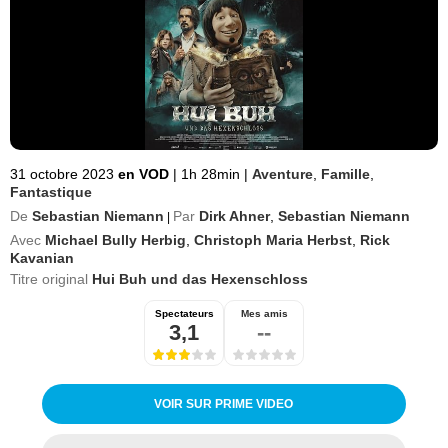
31 octobre 2023
en VOD
|
1h 28min
|
Aventure
,
Famille
,
Fantastique
De
Sebastian Niemann
Par
Dirk Ahner
,
Sebastian Niemann
|
Avec
Michael Bully Herbig
,
Christoph Maria Herbst
,
Rick
Kavanian
Titre original
Hui Buh und das Hexenschloss
Spectateurs
Mes amis
3,1
--
VOIR SUR PRIME VIDEO