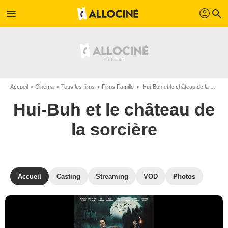
profil
menu
search
Accueil
Cinéma
Tous les films
Films Famille
Hui-Buh et le château de la sorcière de Sebastian Niemann
Hui-Buh et le château de
la sorcière
Accueil
Casting
Streaming
VOD
Photos