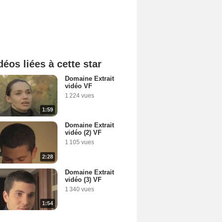
déos liées à cette star
Domaine Extrait
vidéo VF
1 224 vues
1:59
Domaine Extrait
vidéo (2) VF
1 105 vues
2:28
Domaine Extrait
vidéo (3) VF
1 340 vues
1:54