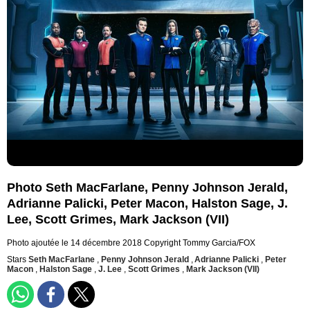
Photo Seth MacFarlane, Penny Johnson Jerald,
Adrianne Palicki, Peter Macon, Halston Sage, J.
Lee, Scott Grimes, Mark Jackson (VII)
Photo ajoutée le 14 décembre 2018
Copyright Tommy Garcia/FOX
Stars
Seth MacFarlane
,
Penny Johnson Jerald
,
Adrianne Palicki
,
Peter
Macon
,
Halston Sage
,
J. Lee
,
Scott Grimes
,
Mark Jackson (VII)