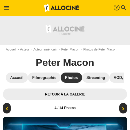
profil
menu
search
Accueil
Acteur
Acteur américain
Peter Macon
Photos de Peter Macon
Photo 
Peter Macon
Accueil
Filmographie
Photos
Streaming
VOD, DV
RETOUR À LA GALERIE
4
/ 14 Photos