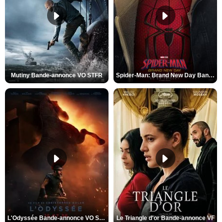
Mutiny Bande-annonce VO STFR
Spider-Man: Brand New Day Bande-annonce VO STFR
L'Odyssée Bande-annonce VO STFR
Le Triangle d'or Bande-annonce VF