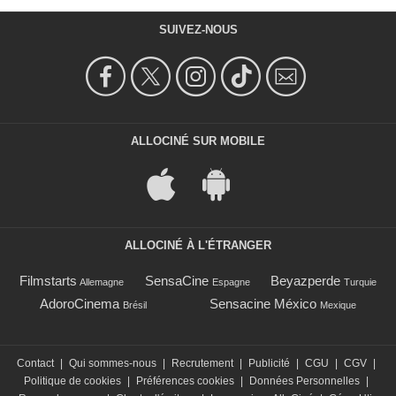
SUIVEZ-NOUS
ALLOCINÉ SUR MOBILE
ALLOCINÉ À L'ÉTRANGER
Filmstarts
SensaCine
Beyazperde
Allemagne
Espagne
Turquie
AdoroCinema
Sensacine México
Brésil
Mexique
Contact
|
Qui sommes-nous
|
Recrutement
|
Publicité
|
CGU
|
CGV
|
Politique de cookies
|
Préférences cookies
|
Données Personnelles
|